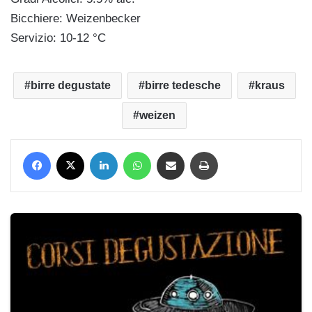
Bicchiere: Weizenbecker
Servizio: 10-12 °C
birre degustate
birre tedesche
kraus
weizen
Facebook
X
LinkedIn
WhatsApp
Condividi via mail
Stampa