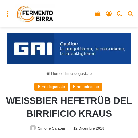
Menu
Vedi il carrello
Accedi
Cambia
C
Home
/
Birre degustate
Birre degustate
Birre tedesche
WEISSBIER HEFETRÜB DEL
BIRRIFICIO KRAUS
Simone Cantoni
12 Dicembre 2018