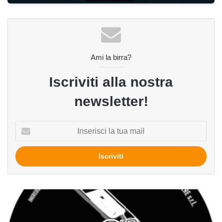
Ami la birra?
Iscriviti alla nostra
newsletter!
Inserisci
la
tua
mail
Noir
del
birrificio