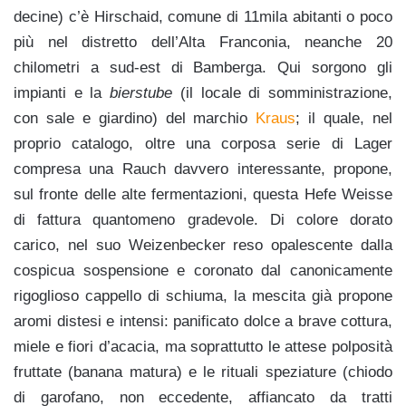
decine) c’è Hirschaid, comune di 11mila abitanti o poco
più nel distretto dell’Alta Franconia, neanche 20
chilometri a sud-est di Bamberga. Qui sorgono gli
impianti e la
bierstube
(il locale di somministrazione,
con sale e giardino) del marchio
Kraus
; il quale, nel
proprio catalogo, oltre una corposa serie di Lager
compresa una Rauch davvero interessante, propone,
sul fronte delle alte fermentazioni, questa Hefe Weisse
di fattura quantomeno gradevole. Di colore dorato
carico, nel suo Weizenbecker reso opalescente dalla
cospicua sospensione e coronato dal canonicamente
rigoglioso cappello di schiuma, la mescita già propone
aromi distesi e intensi: panificato dolce a brave cottura,
miele e fiori d’acacia, ma soprattutto le attese polposità
fruttate (banana matura) e le rituali speziature (chiodo
di garofano, non eccedente, affiancato da tratti