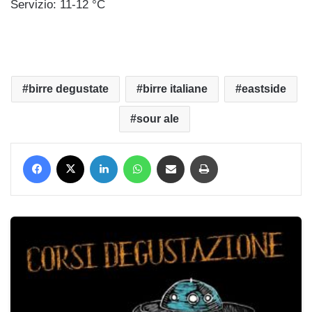
Servizio: 11-12 °C
birre degustate
birre italiane
eastside
sour ale
Facebook
X
LinkedIn
WhatsApp
Condividi via mail
Stampa