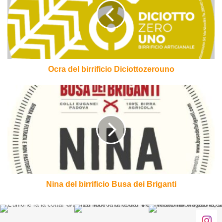
Diciottozerouno
Ocra del birrificio Diciottozerouno
Nina
del
birrificio
Busa
dei
Briganti
Nina del birrificio Busa dei Briganti