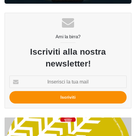
Ami la birra?
Iscriviti alla nostra
newsletter!
Inserisci
la
tua
mail
Ocra
del
birrificio