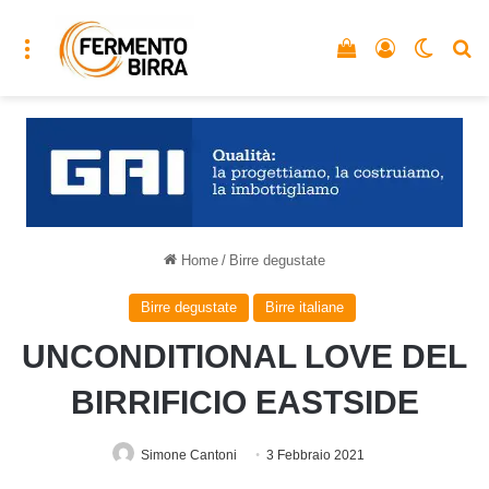
Menu
Vedi il carrello
Accedi
Cambia
C
Home
/
Birre degustate
Birre degustate
Birre italiane
UNCONDITIONAL LOVE DEL
BIRRIFICIO EASTSIDE
Simone Cantoni
3 Febbraio 2021