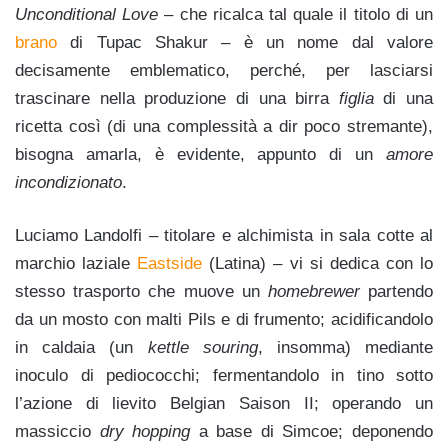
Unconditional Love
– che ricalca tal quale il titolo di un
brano
di Tupac Shakur – è un nome dal valore
decisamente emblematico, perché, per lasciarsi
trascinare nella produzione di una birra
figlia
di una
ricetta così (di una complessità a dir poco stremante),
bisogna amarla, è evidente, appunto di un
amore
incondizionato
.
Luciamo Landolfi – titolare e alchimista in sala cotte al
marchio laziale
Eastside
(Latina) – vi si dedica con lo
stesso trasporto che muove un
homebrewer
partendo
da un mosto con malti Pils e di frumento; acidificandolo
in caldaia (un
kettle souring
, insomma) mediante
inoculo di pediococchi; fermentandolo in tino sotto
l’azione di lievito Belgian Saison II; operando un
massiccio
dry hopping
a base di Simcoe; deponendo