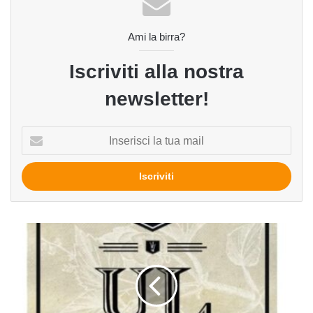
Ami la birra?
Iscriviti alla nostra
newsletter!
Inserisci
la
tua
mail
Unconditional
Love
del
birrificio
Eastside