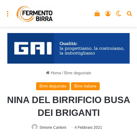
Menu
Vedi il carrello
Accedi
Cambia
C
Home
/
Birre degustate
Birre degustate
Birre italiane
NINA DEL BIRRIFICIO BUSA
DEI BRIGANTI
Simone Cantoni
4 Febbraio 2021