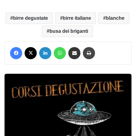
birre degustate
birre italiane
blanche
busa dei briganti
Facebook
X
LinkedIn
WhatsApp
Condividi via mail
Stampa