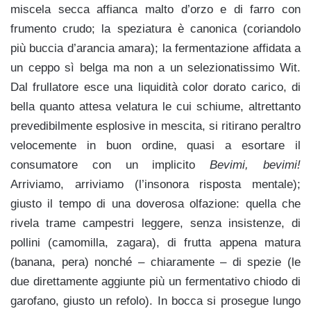
miscela secca affianca malto d’orzo e di farro con
frumento crudo; la speziatura è canonica (coriandolo
più buccia d’arancia amara); la fermentazione affidata a
un ceppo sì belga ma non a un selezionatissimo Wit.
Dal frullatore esce una liquidità color dorato carico, di
bella quanto attesa velatura le cui schiume, altrettanto
prevedibilmente esplosive in mescita, si ritirano peraltro
velocemente in buon ordine, quasi a esortare il
consumatore con un implicito
Bevimi, bevimi!
Arriviamo, arriviamo (l’insonora risposta mentale);
giusto il tempo di una doverosa olfazione: quella che
rivela trame campestri leggere, senza insistenze, di
pollini (camomilla, zagara), di frutta appena matura
(banana, pera) nonché – chiaramente – di spezie (le
due direttamente aggiunte più un fermentativo chiodo di
garofano, giusto un refolo). In bocca si prosegue lungo