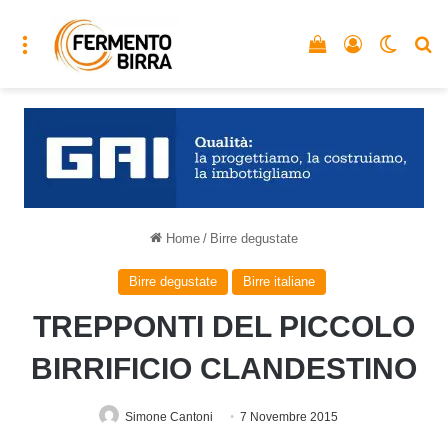
Menu
Vedi il carrello
Accedi
Cambia
C
Home
/
Birre degustate
Birre degustate
Birre italiane
TREPPONTI DEL PICCOLO
BIRRIFICIO CLANDESTINO
Simone Cantoni
7 Novembre 2015