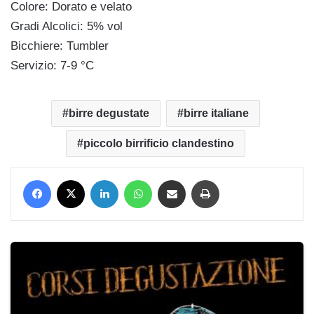
Colore: Dorato e velato
Gradi Alcolici: 5% vol
Bicchiere: Tumbler
Servizio: 7-9 °C
birre degustate
birre italiane
piccolo birrificio clandestino
Facebook
X
LinkedIn
WhatsApp
Condividi via mail
Stampa