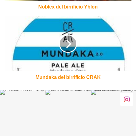
Noblex del birrificio Yblon
Mundaka
del
birrificio
CRAK
Mundaka del birrificio CRAK