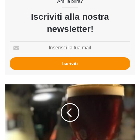
Ami la birra?
Iscriviti alla nostra
newsletter!
Inserisci
la
tua
mail
Noblex
del
birrificio
Yblon