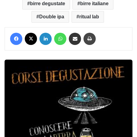
birre degustate
birre italiane
Double ipa
ritual lab
Facebook
X
LinkedIn
WhatsApp
Condividi via mail
Stampa