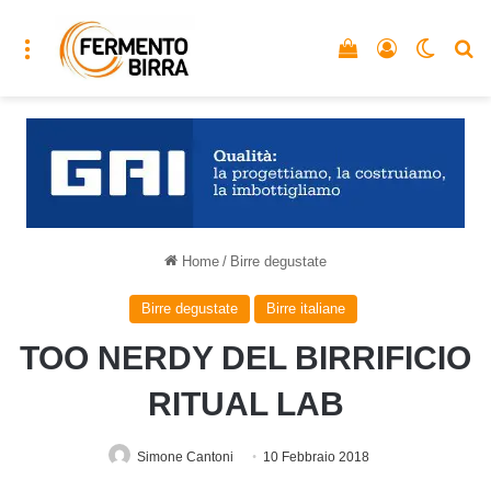
Menu
Vedi il carrello
Accedi
Cambia
C
Home
/
Birre degustate
Birre degustate
Birre italiane
TOO NERDY DEL BIRRIFICIO
RITUAL LAB
Simone Cantoni
10 Febbraio 2018