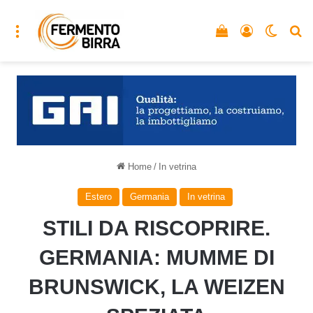
Menu
Vedi il carrello
Accedi
Cambia
C
Home
/
In vetrina
Estero
Germania
In vetrina
STILI DA RISCOPRIRE.
GERMANIA: MUMME DI
BRUNSWICK, LA WEIZEN