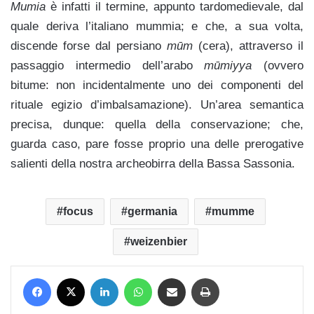
Mumia
è infatti il termine, appunto tardomedievale, dal
quale deriva l’italiano mummia; e che, a sua volta,
discende forse dal persiano
mūm
(cera), attraverso il
passaggio intermedio dell’arabo
mūmiyya
(ovvero
bitume: non incidentalmente uno dei componenti del
rituale egizio d’imbalsamazione). Un’area semantica
precisa, dunque: quella della conservazione; che,
guarda caso, pare fosse proprio una delle prerogative
salienti della nostra archeobirra della Bassa Sassonia.
focus
germania
mumme
weizenbier
Facebook
X
LinkedIn
WhatsApp
Condividi via mail
Stampa