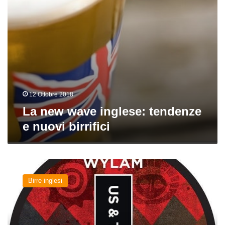
12 Ottobre 2018
La new wave inglese: tendenze
e nuovi birrifici
Us
and
Birre inglesi
Them
del
birrificio
Wylam