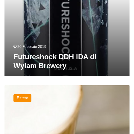
20 Febbraio 2019
Futureshock DDH IDA di
Wylam Brewery
La
new
Estero
wave
inglese:
tendenze
e
nuovi
birrifici