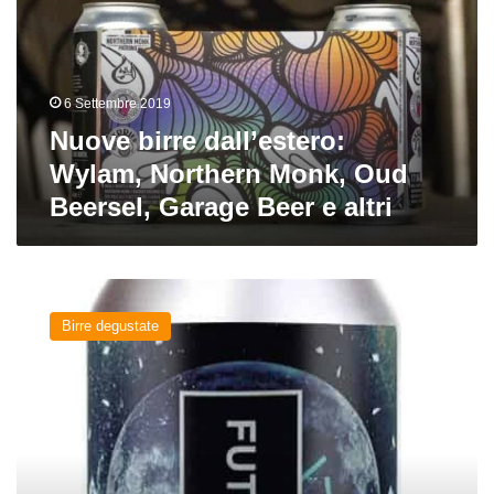
Northern
Monk,
Oud
Beersel,
6 Settembre 2019
Garage
Beer
Nuove birre dall’estero:
e
Wylam, Northern Monk, Oud
altri
Beersel, Garage Beer e altri
Futureshock
DDH
Birre degustate
IDA
di
Wylam
Brewery