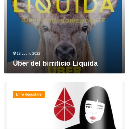
13 Luglio 2022
Über del birrificio Liquida
Red
Socks
Birre degustate
del
birrificio
Liquida