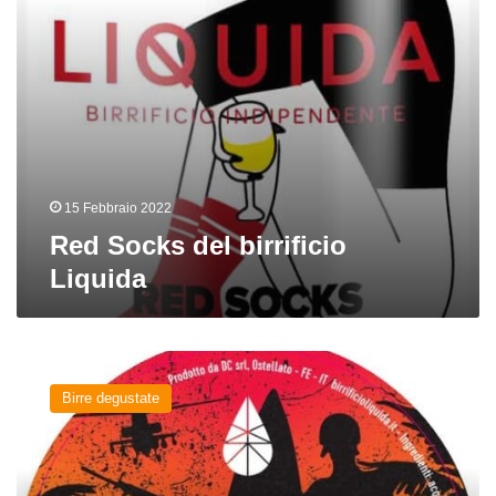
15 Febbraio 2022
Red Socks del birrificio
Liquida
Charlie
Don’t
Birre degustate
Surf del
birrificio
Liquida