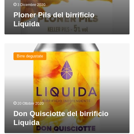
3 Dicembre 2020
Ploner Pils del birrificio
Liquida
Don
Quisciotte
Birre degustate
del
birrificio
Liquida
20 Ottobre 2020
Don Quisciotte del birrificio
Liquida