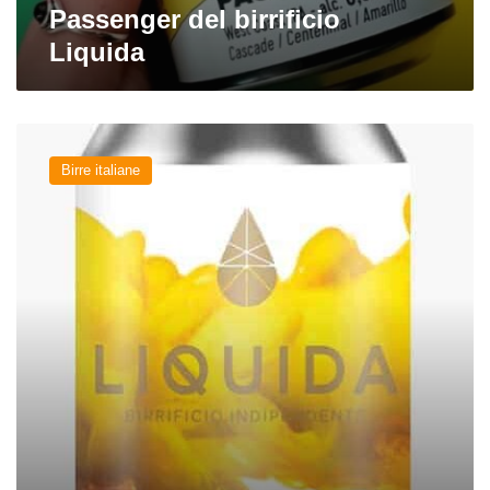
Passenger del birrificio
Liquida
Ploner
Pils
Birre italiane
del
birrificio
Liquida