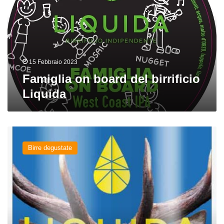
birrificio
Liquida
15 Febbraio 2023
Famiglia on board del birrificio
Liquida
Über
del
Birre degustate
birrificio
Liquida