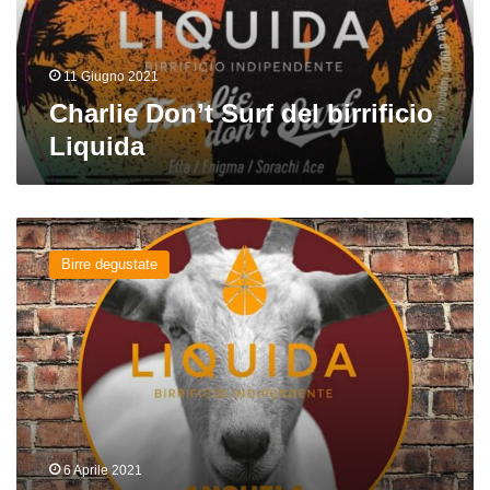
11 Giugno 2021
Charlie Don’t Surf del birrificio
Liquida
Anghela
del
Birre degustate
birrificio
Liquida
6 Aprile 2021