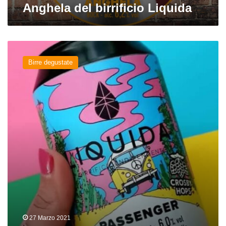
Anghela del birrificio Liquida
Passenger
del
Birre degustate
birrificio
Liquida
27 Marzo 2021