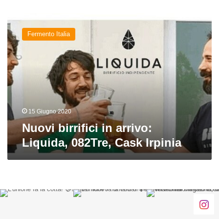
Nuovi
birrifici
Fermento Italia
in
arrivo:
Liquida,
082Tre,
Cask
Irpinia
15 Giugno 2020
Nuovi birrifici in arrivo:
Liquida, 082Tre, Cask Irpinia