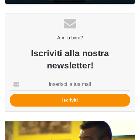
Ami la birra?
Iscriviti alla nostra
newsletter!
Inserisci
la
tua
mail
Vi
svelo
il