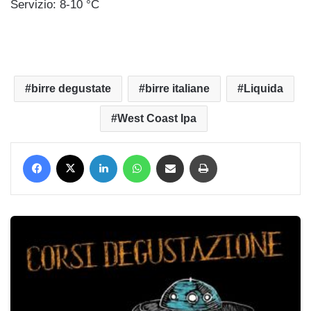
Servizio: 8-10 °C
birre degustate
birre italiane
Liquida
West Coast Ipa
Facebook
X
LinkedIn
WhatsApp
Condividi via mail
Stampa