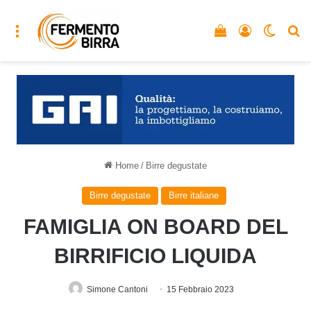
Menu
Vedi il carrello
Accedi
Cambia
C
Home
/
Birre degustate
Birre degustate
Birre italiane
FAMIGLIA ON BOARD DEL
BIRRIFICIO LIQUIDA
Simone Cantoni
15 Febbraio 2023