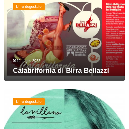
di
Birre degustate
Birra
Bellazzi
12 Luglio 2022
Calabrifornia di Birra Bellazzi
Frisco
del
Birre degustate
birrificio
La
Villana