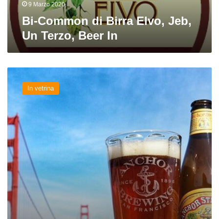
In
9 Marzo 2020
Bi-Common di Birra Elvo, Jeb,
Un Terzo, Beer In
Hall
of
In vetrina
Fame.
Capitolo
XXVIII.
Anchor
Steam
Beer