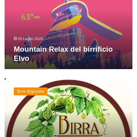
Elvo
20 Luglio 2020
Mountain Relax del birrificio
Elvo
Bi-
Common
Birre degustate
di
Birra
Elvo,
Jeb,
Un
Terzo,
Beer