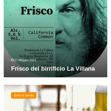
27 Maggio 2021
Frisco del birrificio La Villana
American
Love:
Birra in tavola
Club
Sandwich
e