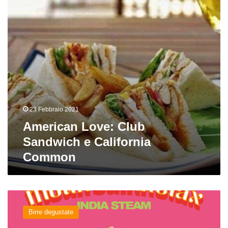
California
Common
23 Febbraio 2021
American Love: Club
Sandwich e California
Common
Mountain
Relax
Birre degustate
del
birrificio