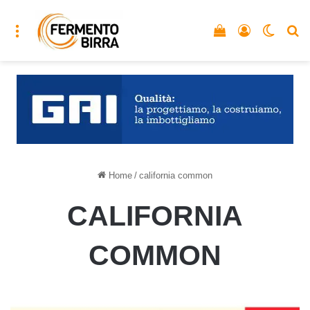
Menu
Vedi il carrello
Accedi
Cambia
C
Home
/
california common
CALIFORNIA
COMMON
Calabrifornia