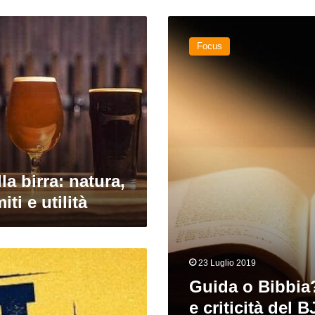
Guida
o
Focus
Bibbia?
Obiettivi
e
criticità
del
BJCP
lla birra: natura,
iti e utilità
23 Luglio 2019
Guida o Bibbia?
e criticità del 