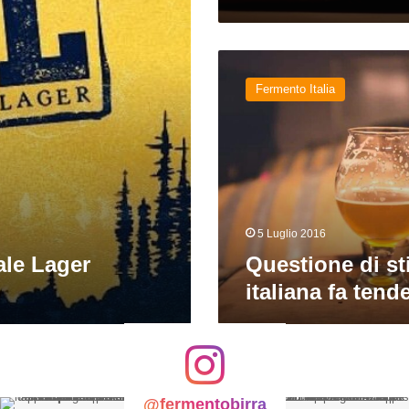
Questione
di
Fermento Italia
stile:
la
birra
italiana
fa
tendenza?
5 Luglio 2016
ale Lager
Questione di sti
italiana fa ten
@fermentobirra