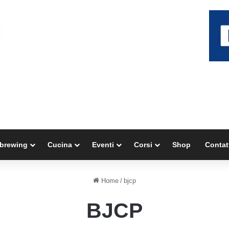
brewing
Cucina
Eventi
Corsi
Shop
Contat
Home
/
bjcp
BJCP