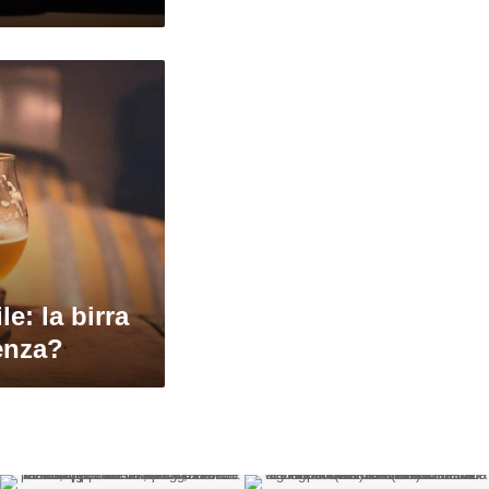
le: la birra
denza?