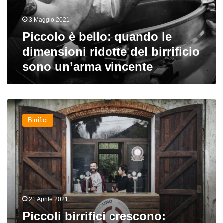
ridotte
del
3 Maggio 2021
birrificio
sono
Piccolo è bello: quando le
un’arma
dimensioni ridotte del birrificio
vincente
sono un’arma vincente
Piccoli
birrifici
Birrifici
crescono:
Birrificio
Diociottozerouno
21 Aprile 2021
Piccoli birrifici crescono: