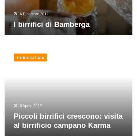
16 Dicembre 2012
I birrifici di Bamberga
Piccoli
birrifici
Fermento Italia
crescono:
visita
al
birrificio
campano
Karma
16 Aprile 2012
Piccoli birrifici crescono: visita
al birrificio campano Karma