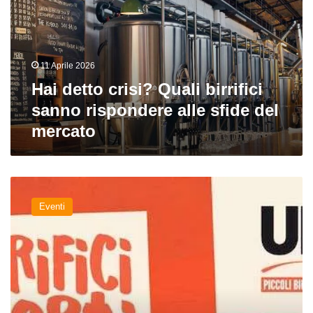
birrifici
sanno
rispondere
alle
11 Aprile 2026
sfide
del
Hai detto crisi? Quali birrifici
mercato
sanno rispondere alle sfide del
mercato
Birrifici
Aperti
Eventi
2026:
gli
artigiani
italiani
aprono
le
porte