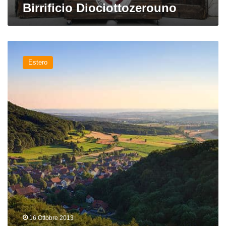
Birrificio Diociottozerouno
Birrovaghi:
viaggio
Estero
in
Franconia
16 Ottobre 2013