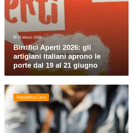
dal
19
al
21
giugno
25 Marzo 2026
Birrifici Aperti 2026: gli
artigiani italiani aprono le
porte dal 19 al 21 giugno
Fare
birra
Repubblica Ceca
alla
ceca:
scopriamo
i
tratti
distintivi