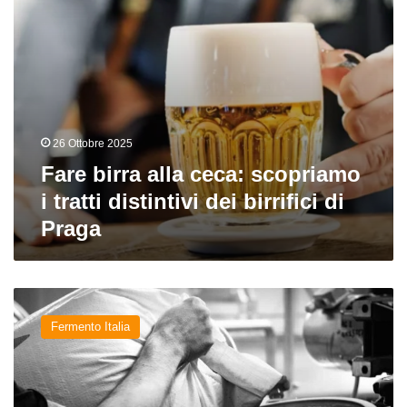
dei
birrifici
di
Praga
26 Ottobre 2025
Fare birra alla ceca: scopriamo
i tratti distintivi dei birrifici di
Praga
Piccolo
è
Fermento Italia
bello:
quando
le
dimensioni