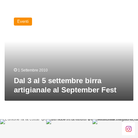
Dal
3
Eventi
al
5
settembre
birra
artigianale
al
September
Fest
1 Settembre 2010
Dal 3 al 5 settembre birra
artigianale al September Fest