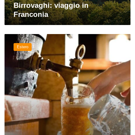
Birrovaghi: viaggio in
Franconia
I
birrifici
Estero
di
Bamberga