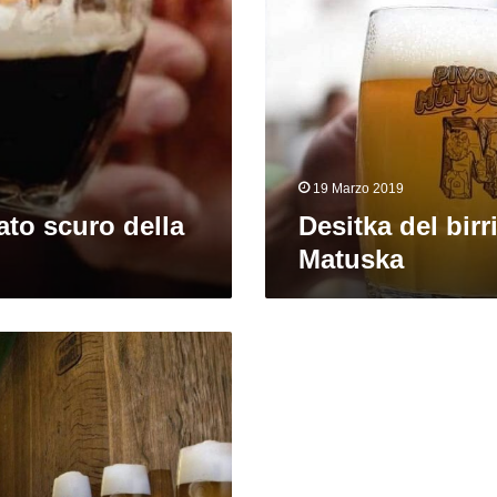
birrificio
Matuska
19 Marzo 2019
lato scuro della
Desitka del birri
Matuska