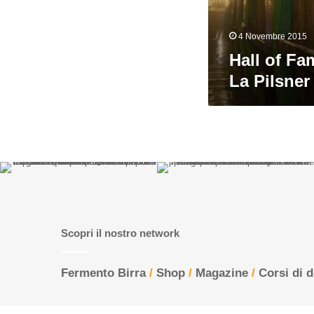
Urquell
4 Novembre 2015
Hall of Fam
La Pilsner
Scopri il nostro network
Fermento Birra
/
Shop
/
Magazine
/
Corsi di 