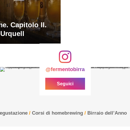
e. Capitolo II.
 Urquell
@fermentobirra
Seguici
degustazione
/
Corsi di homebrewing
/
Birraio dell’Anno