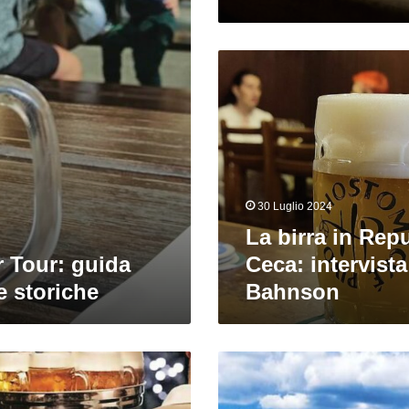
La
birra
in
Repubblica
Ceca:
intervista
a
Max
30 Luglio 2024
Bahnson
La birra in Rep
 Tour: guida
Ceca: intervist
ie storiche
Bahnson
Praga
tra
passato