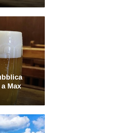
ubblica
a a Max