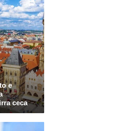
to e
a
rra ceca