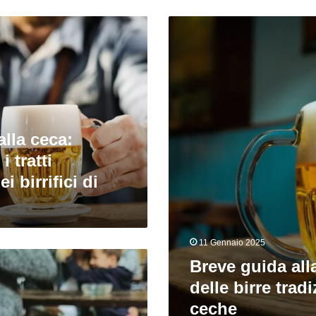
Breve
guida
alla
scoperta
delle
birre
tradizionali
ceche
alla ceca:
 tratti
ei birrifici di
11 Gennaio 2025
Breve guida all
delle birre tradi
ceche