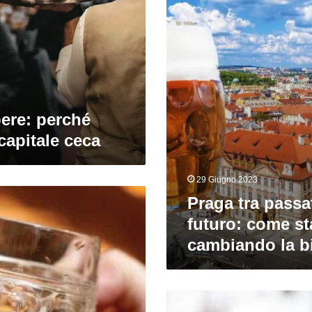
e
futuro:
come
sta
cambiando
la
birra
ceca
ere: perché
 capitale ceca
29 Giugno 2023
Praga tra passa
futuro: come st
cambiando la bi
Desitka
del