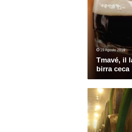
19 Agosto 2019
Tmavé, il 
birra ceca
Hall
of
Fame.
Capitolo
II.
La
Pilsner