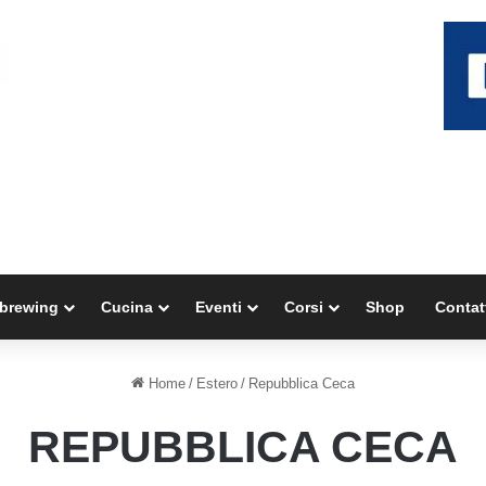
brewing
Cucina
Eventi
Corsi
Shop
Contat
Home
/
Estero
/
Repubblica Ceca
REPUBBLICA CECA