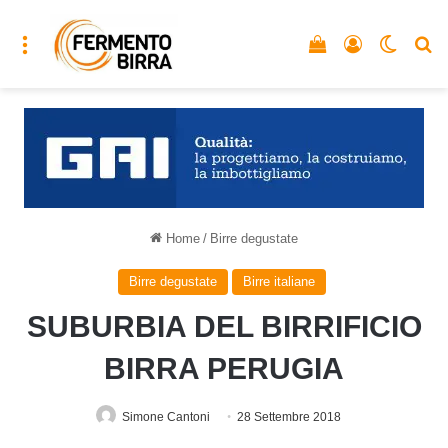
Menu
Vedi il carrello
Accedi
Cambia
C
Home
/
Birre degustate
Birre degustate
Birre italiane
SUBURBIA DEL BIRRIFICIO
BIRRA PERUGIA
Simone Cantoni
28 Settembre 2018