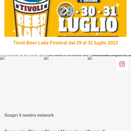
Festival
dal
29
al
31
luglio
2022
Tivoli Beer Lake Festival dal 29 al 31 luglio 2022
Scopri il nostro network