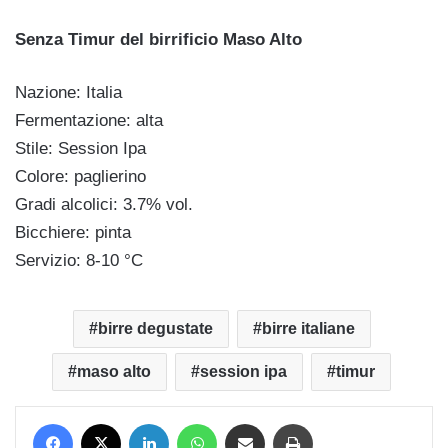
Senza Timur del birrificio Maso Alto
Nazione: Italia
Fermentazione: alta
Stile: Session Ipa
Colore: paglierino
Gradi alcolici: 3.7% vol.
Bicchiere: pinta
Servizio: 8-10 °C
birre degustate
birre italiane
maso alto
session ipa
timur
Facebook
X
LinkedIn
WhatsApp
Condividi via mail
Stampa