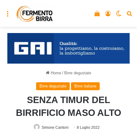
Menu
Vedi il carrello
Accedi
Cambia
C
Home
/
Birre degustate
Birre degustate
Birre italiane
SENZA TIMUR DEL
BIRRIFICIO MASO ALTO
Simone Cantoni
8 Luglio 2022