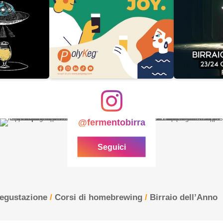
@fermentobirra
Seguici
degustazione
/
Corsi di homebrewing
/
Birraio dell’Anno