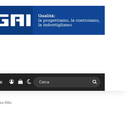
Accedi
Vedi il carrello
Cambia aspetto
Cerca
ti
aso Alto