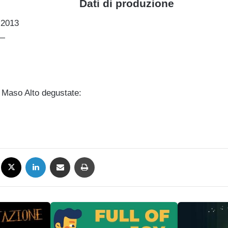
Dati di produzione
 2013
 —
io Maso Alto degustate:
Facebook
X
LinkedIn
Condividi via mail
Stampa