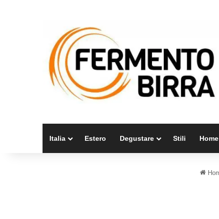
Italia
Estero
Degustare
Stili
Home
Ho