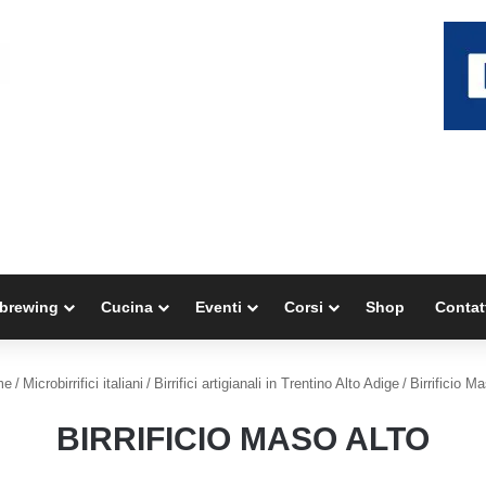
brewing
Cucina
Eventi
Corsi
Shop
Contat
me
/
Microbirrifici italiani
/
Birrifici artigianali in Trentino Alto Adige
/
Birrificio M
BIRRIFICIO MASO ALTO