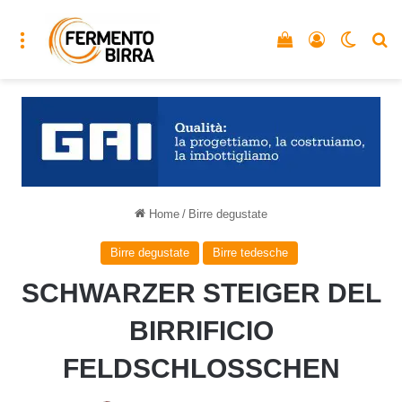
Menu
Vedi il carrello
Accedi
Cambia
C
Home
/
Birre degustate
Birre degustate
Birre tedesche
SCHWARZER STEIGER DEL
BIRRIFICIO
FELDSCHLOSSCHEN