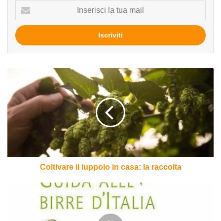
Inserisci
la
tua
mail
Coltivare
il
luppolo
in
casa:
la
raccolta
Coltivare il luppolo in casa: la raccolta
Guida
alle
birre
d'Italia