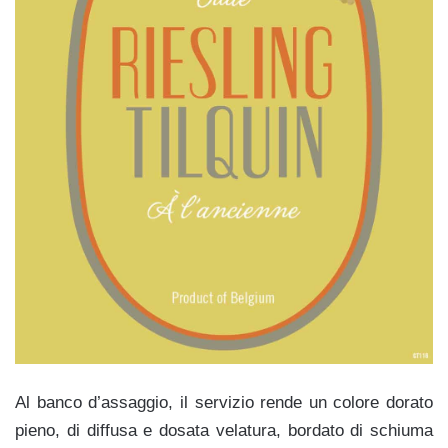
Al banco d’assaggio, il servizio rende un colore dorato
pieno, di diffusa e dosata velatura, bordato di schiuma