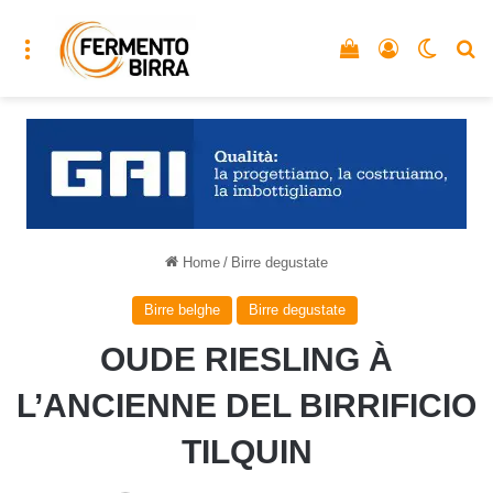
Menu
Vedi il carrello
Accedi
Cambia
C
Home
/
Birre degustate
Birre belghe
Birre degustate
OUDE RIESLING À
L’ANCIENNE DEL BIRRIFICIO
TILQUIN