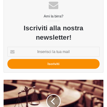
Ami la birra?
Iscriviti alla nostra
newsletter!
Inserisci
la
tua
mail
Decreto
Sostegni
e
leggi
in