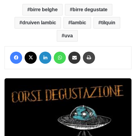
birre belghe
birre degustate
druiven lambic
lambic
tilquin
uva
Facebook
X
LinkedIn
WhatsApp
Condividi via mail
Stampa