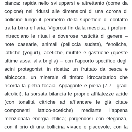
bianca: rapida nello svilupparsi e altrettanto (come da
copione) nel ridursi alle dimensioni di una corona di
bollicine lungo il perimetro della superficie di contatto
tra la birra e l’aria. Vigorosi fin dalla mescita, i profumi
intrecciano le rituali e doverose rusticità di genere –
note casearie, animali (pelliccia sudata), fenoliche,
lattiche (yogurt), acetiche, muffite e gastriche (queste
ultime assai alla briglia) – con l’apporto specifico degli
acini protagonisti in ricetta: un fruttato da pesca e
albicocca, un minerale di timbro idrocarburico che
ricorda la pietra focaia. Appagante e piena (7.7 i gradi
alcolici), la sorsata bilancia le proprie affilatezze acide
(con tonalità citriche ad affiancare le già citate
componenti lattico-acetiche) mediante l’appena
menzionata energia etilica; porgendosi con eleganza,
con il brio di una bollicina vivace e piacevole, con la