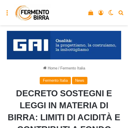
Menu
Vedi il carrello
Accedi
Cambia
C
Home
/
Fermento Italia
Fermento Italia
News
DECRETO SOSTEGNI E
LEGGI IN MATERIA DI
BIRRA: LIMITI DI ACIDITÀ E