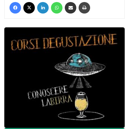
Facebook
X
LinkedIn
WhatsApp
Condividi via mail
Stampa