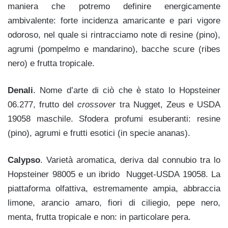
maniera che potremo definire e
nergicamente
ambivalente: forte incidenza amaricante e pari vigore
odoroso, nel quale si rintracciamo note di resine (pino),
agrumi (
pompelmo e mandarino), bacche scure (
ribes
nero) e frutta tropicale.
Denali
. Nome d’arte di ciò che è stato lo Hopsteiner
06.277, frutto del
crossover
tra Nugget, Zeus e USDA
19058 maschile. Sfodera profumi esuberanti: resine
(pino), agrumi e frutti esotici (in specie ananas).
Calypso
. Varietà aromatica, deriva dal connu
bio tra lo
Hopsteiner 98005
e un ibrido
Nugget-USDA 19058. La
piattaforma olfattiva, estremamente ampia, abbraccia
limone,
arancio amaro,
fiori di ciliegio, pepe nero,
menta, frutta tropicale e non: in particolare pera.