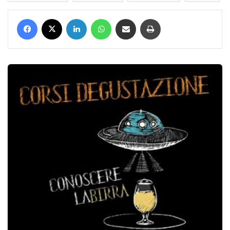
Facebook
X
LinkedIn
WhatsApp
Condividi via mail
Stampa