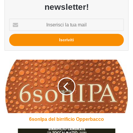
newsletter!
Inserisci
la
tua
mail
6sonIpa
del
birrificio
Opperbacco
6sonIpa del birrificio Opperbacco
Tiremm