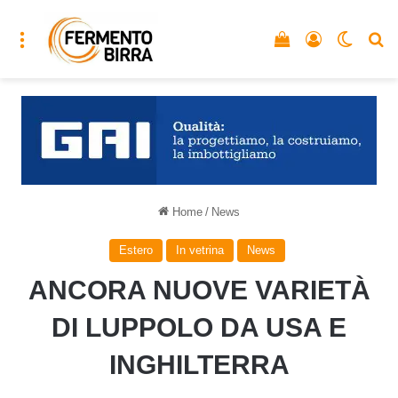
Menu
Vedi il carrello
Accedi
Cambia
C
Home
/
News
Estero
In vetrina
News
ANCORA NUOVE VARIETÀ
DI LUPPOLO DA USA E
INGHILTERRA