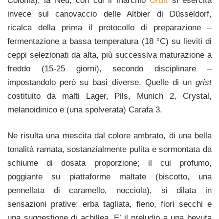
Colonia), la Neu, con cui il marchio
Orbit
si esercita
invece sul canovaccio delle Altbier di Düsseldorf,
ricalca della prima il protocollo di preparazione –
fermentazione a bassa temperatura (18 °C) su lieviti di
ceppi selezionati da alta, più successiva maturazione a
freddo (15-25 giorni), secondo disciplinare –
impostandolo però su basi diverse. Quelle di un
grist
costituito da malti Lager, Pils, Munich 2, Crystal,
melanoidinico e (una spolverata) Carafa 3.
Ne risulta una mescita dal colore ambrato, di una bella
tonalità ramata, sostanzialmente pulita e sormontata da
schiume di dosata proporzione; il cui profumo,
poggiante su piattaforme maltate (biscotto, una
pennellata di caramello, nocciola), si dilata in
sensazioni prative: erba tagliata, fieno, fiori secchi e
una suggestione di achillea. E’ il preludio a una bevuta