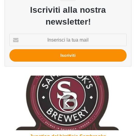
Iscriviti alla nostra
newsletter!
Inserisci
la
tua
mail
Junction
del
birrificio
Sambrooks