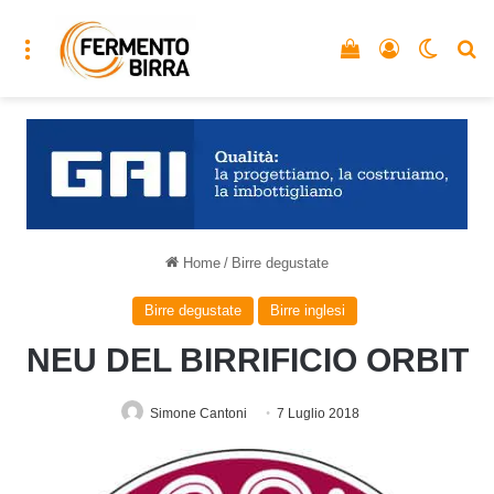
Menu
Vedi il carrello
Accedi
Cambia
C
Home
/
Birre degustate
Birre degustate
Birre inglesi
NEU DEL BIRRIFICIO ORBIT
Simone Cantoni
7 Luglio 2018