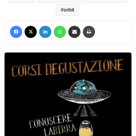
orbit
Facebook
X
LinkedIn
WhatsApp
Condividi via mail
Stampa