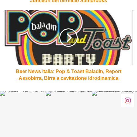
Junction del birrificio Sambrooks
Beer
News
Italia:
Pop
&
Toast
Baladin,
Report
Assobirra,
Birra
Beer News Italia: Pop & Toast Baladin, Report
a
Assobirra, Birra a cavitazione idrodinamica
cavitazione
idrodinamica