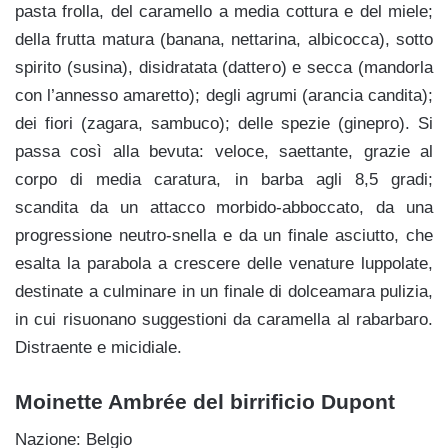
pasta frolla, del caramello a media cottura e del miele;
della frutta matura (banana, nettarina, albicocca), sotto
spirito (susina), disidratata (dattero) e secca (mandorla
con l’annesso amaretto); degli agrumi (arancia candita);
dei fiori (zagara, sambuco); delle spezie (ginepro). Si
passa così alla bevuta: veloce, saettante, grazie al
corpo di media caratura, in barba agli 8,5 gradi;
scandita da un attacco morbido-abboccato, da una
progressione neutro-snella e da un finale asciutto, che
esalta la parabola a crescere delle venature luppolate,
destinate a culminare in un finale di dolceamara pulizia,
in cui risuonano suggestioni da caramella al rabarbaro.
Distraente e micidiale.
Moinette Ambrée del birrificio Dupont
Nazione: Belgio