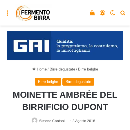
Menu
Vedi il carrello
Accedi
Cambia
C
Home
/
Birre degustate
/
Birre belghe
Birre belghe
Birre degustate
MOINETTE AMBRÉE DEL
BIRRIFICIO DUPONT
Simone Cantoni
3 Agosto 2018