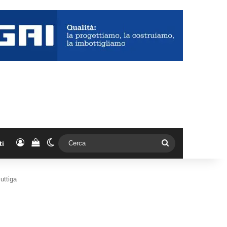
Accedi
Vedi il carrello
Cambia aspetto
Cerca
ti
Buttiga