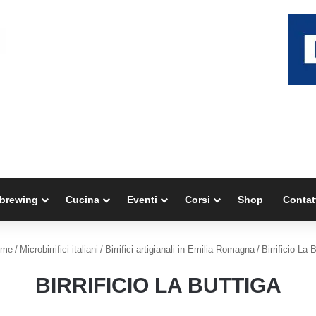
brewing
Cucina
Eventi
Corsi
Shop
Contat
me
/
Microbirrifici italiani
/
Birrifici artigianali in Emilia Romagna
/
Birrificio La 
BIRRIFICIO LA BUTTIGA