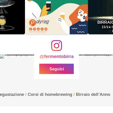
@fermentobirra
Seguici
degustazione
/
Corsi di homebrewing
/
Birraio dell’Anno