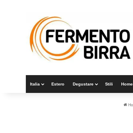
Italia
Estero
Degustare
Stili
Home
Ho