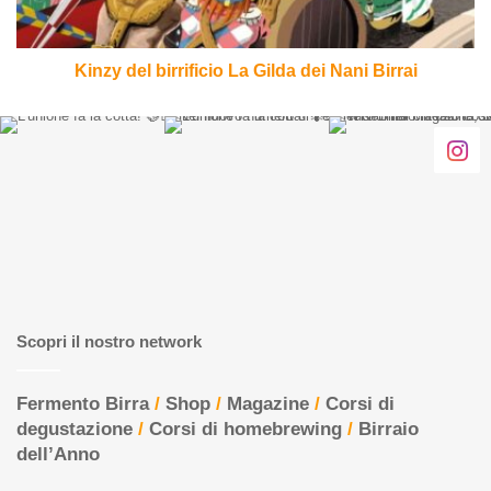
Birrai
Kinzy del birrificio La Gilda dei Nani Birrai
Scopri il nostro network
Fermento Birra
/
Shop
/
Magazine
/
Corsi di
degustazione
/
Corsi di homebrewing
/
Birraio
dell’Anno