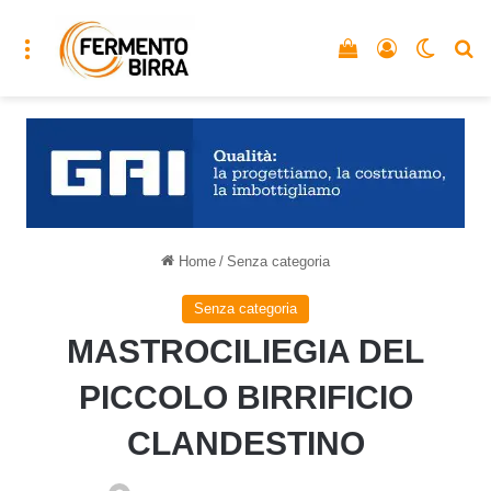
Menu
Vedi il carrello
Accedi
Cambia
C
Home
/
Senza categoria
Senza categoria
MASTROCILIEGIA DEL
PICCOLO BIRRIFICIO
CLANDESTINO