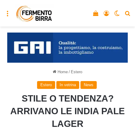
Menu
Vedi il carrello
Accedi
Cambia
C
Home
/
Estero
Estero
In vetrina
News
STILE O TENDENZA?
ARRIVANO LE INDIA PALE
LAGER