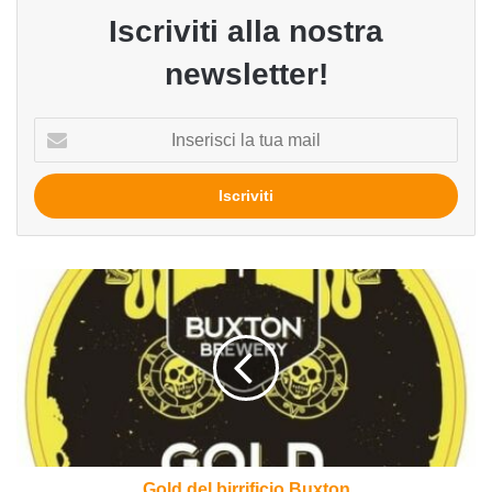
Iscriviti alla nostra
newsletter!
Inserisci
la
tua
mail
Gold
del
birrificio
Buxton
Gold del birrificio Buxton