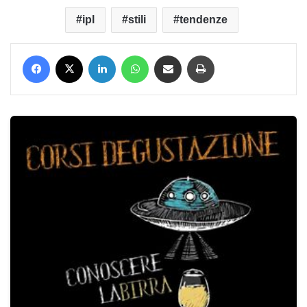
ipl
stili
tendenze
Facebook
X
LinkedIn
WhatsApp
Condividi via mail
Stampa