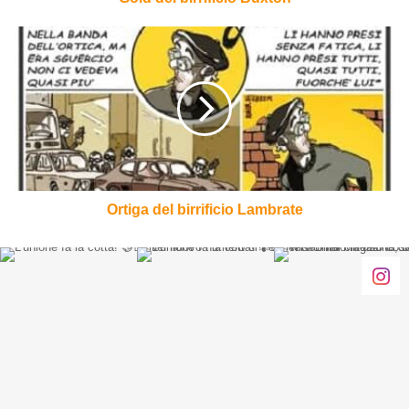
Ortiga
del
birrificio
Lambrate
Ortiga del birrificio Lambrate