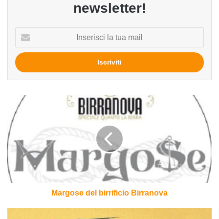
newsletter!
Inserisci
la
tua
mail
Margose
del
birrificio
Birranova
Margose del birrificio Birranova
Stile