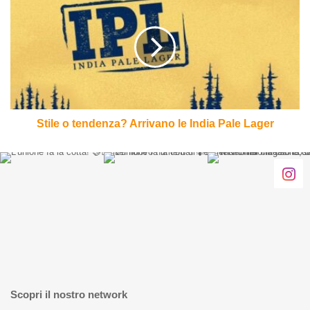
o
tendenza?
Arrivano
le
India
Pale
Lager
Stile o tendenza? Arrivano le India Pale Lager
Scopri il nostro network