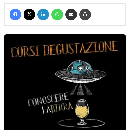
Facebook
X
LinkedIn
WhatsApp
Condividi via mail
Stampa