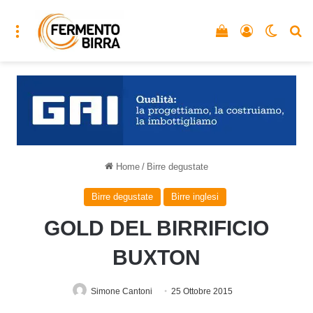
Menu
Vedi il carrello
Accedi
Cambia
C
Home
/
Birre degustate
Birre degustate
Birre inglesi
GOLD DEL BIRRIFICIO
BUXTON
Simone Cantoni
25 Ottobre 2015