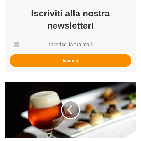
Iscriviti alla nostra
newsletter!
Inserisci
la
tua
mail
Sfida
all’alta
cucina:
perché
la
birra
artigianale
ha
le