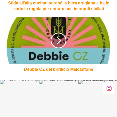
carte
Sfida all’alta cucina: perché la birra artigianale ha le
in
carte in regola per entrare nei ristoranti stellati
regola
per
Debbie
entrare
CZ
nei
del
ristoranti
birrificio
stellati
Malcantone
Debbie CZ del birrificio Malcantone