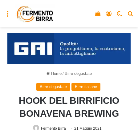
Menu
Vedi il carrello
Accedi
Cambia
C
Home
/
Birre degustate
Birre degustate
Birre italiane
HOOK DEL BIRRIFICIO
BONAVENA BREWING
Fermento Birra
21 Maggio 2021