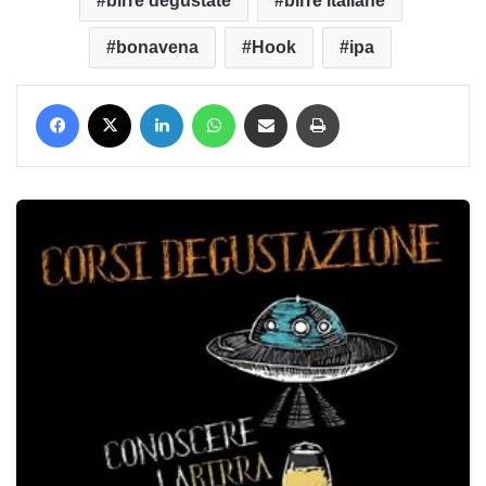
birre degustate
birre italiane
bonavena
Hook
ipa
Facebook
X
LinkedIn
WhatsApp
Condividi via mail
Stampa