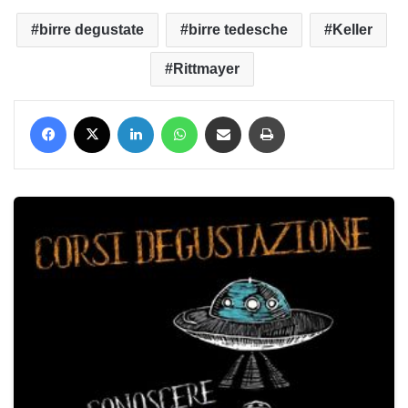
birre degustate
birre tedesche
Keller
Rittmayer
Facebook
X
LinkedIn
WhatsApp
Condividi via mail
Stampa