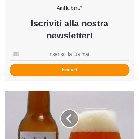
Ami la birra?
Iscriviti alla nostra
newsletter!
Inserisci
la
tua
mail
Op
&
Top
del
birrificio
De
Molen