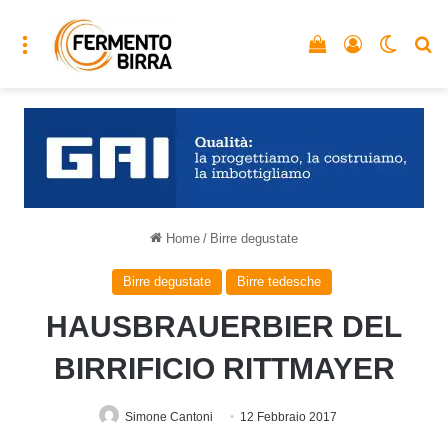
Menu
Vedi il carrello
Accedi
Cambia
C
Home
/
Birre degustate
Birre degustate
Birre tedesche
HAUSBRAUERBIER DEL
BIRRIFICIO RITTMAYER
Simone Cantoni
12 Febbraio 2017