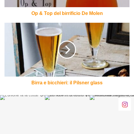
Op & Top del birrificio De Molen
Birra
e
bicchieri:
il
Pilsner
glass
Birra e bicchieri: il Pilsner glass