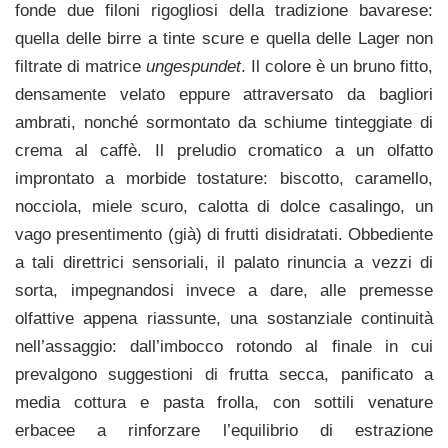
fonde due filoni rigogliosi della tradizione bavarese:
quella delle birre a tinte scure e quella delle Lager non
filtrate di matrice
ungespundet
. Il colore è un bruno fitto,
densamente velato eppure attraversato da bagliori
ambrati, nonché sormontato da schiume tinteggiate di
crema al caffè. Il preludio cromatico a un olfatto
improntato a morbide tostature: biscotto, caramello,
nocciola, miele scuro, calotta di dolce casalingo, un
vago presentimento (già) di frutti disidratati. Obbediente
a tali direttrici sensoriali, il palato rinuncia a vezzi di
sorta, impegnandosi invece a dare, alle premesse
olfattive appena riassunte, una sostanziale continuità
nell’assaggio: dall’imbocco rotondo al finale in cui
prevalgono suggestioni di frutta secca, panificato a
media cottura e pasta frolla, con sottili venature
erbacee a rinforzare l’equilibrio di estrazione