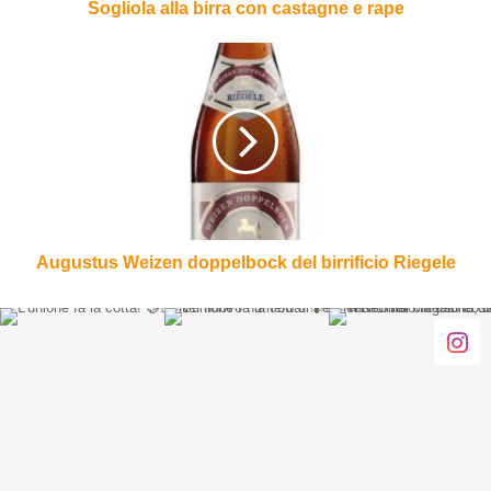
Sogliola alla birra con castagne e rape
Augustus
Weizen
doppelbock
del
birrificio
Riegele
Augustus Weizen doppelbock del birrificio Riegele