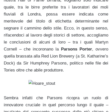
nostra
Hall of Fame
birraria, vogliamo solo indicare
quale, tra le birre preferite tra i lavoratori dei moli
fluviali di Londra, possa essere indicata come
meritevole del titolo di etichetta determinante nel
segnare il cammino dello stile.
Ecco, in questo senso,
rifacendoci al lavoro degli storici di settore, accogliamo
le conclusioni di alcuni di loro – tra i quali Martyn
Cornell – che incoronano la
Parsons Porter
,
ovvero
quella brassata alla Red Lion Brewery (a St. Katharine’s
Dock) da Sir Humphrey Parsons, politico nelle file dei
Tories oltre che abile produttore.
Sembra infatti che Parsons ricopra un ruolo di
innovatore cruciale in quel percorso lungo il quale –
incalzate dal crescente successo dalle più chiare e