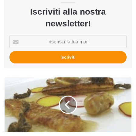
Iscriviti alla nostra
newsletter!
Inserisci
la
tua
mail
Sogliola
alla
birra
con
castagne
e
rape