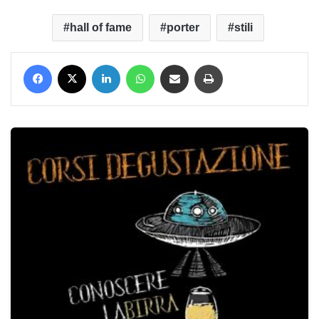
hall of fame
porter
stili
Facebook
X
LinkedIn
WhatsApp
Condividi via mail
Stampa