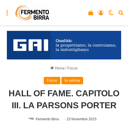
Menu
Vedi il carrello
Accedi
Cambia
C
Home
/
Focus
Focus
In vetrina
HALL OF FAME. CAPITOLO
III. LA PARSONS PORTER
Fermento Birra
23 Novembre 2015