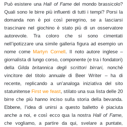
Può esistere una
Hall of Fame
del mondo brassicolo?
Quali sono le birre più influenti di tutti i tempi? Porsi la
domanda non è poi così peregrino, se a lasciarsi
trascinare nel giochino è stato più di un osservatore
autorevole. Tra coloro che si sono cimentati
nell’ipotizzare una simile galleria figura ad esempio un
nome come
Martyn Cornell
. Il noto autore inglese –
giornalista di lungo corso, componente (e tra i fondatori)
della
Gilda britannica degli scrittori birrari,
nonché
vincitore del titolo annuale di Beer Writer – ha di
recente, replicando a un’analoga iniziativa del sito
statunitense
First we feast
, stilato una sua lista delle 20
birre che più hanno inciso sulla storia della bevanda.
Ebbene, l’idea di unirsi a questo balletto è piaciuta
anche a noi, e così ecco qua la nostra
Hall of Fame
,
che vogliamo, a partire da qui, svelare a puntate,