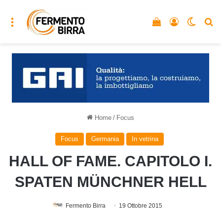
Menu
Vedi il carrello
Accedi
Cambia
C
Home
/
Focus
Focus
Germania
In vetrina
HALL OF FAME. CAPITOLO I.
SPATEN MÜNCHNER HELL
Fermento Birra
19 Ottobre 2015