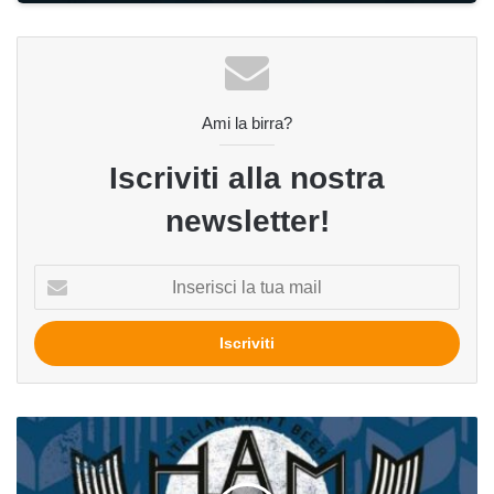
Ami la birra?
Iscriviti alla nostra
newsletter!
Inserisci
la
tua
mail
Nuove
birre
da