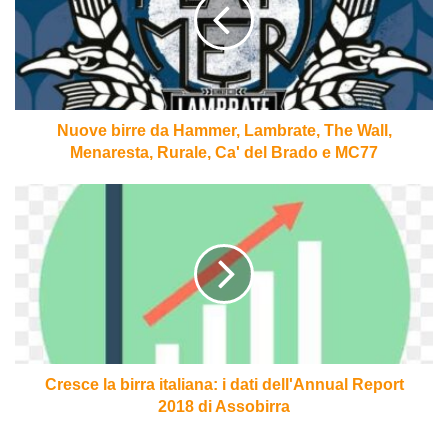
Hammer,
Lambrate,
The
Wall,
Menaresta,
Rurale,
Ca'
Nuove birre da Hammer, Lambrate, The Wall,
del
Menaresta, Rurale, Ca' del Brado e MC77
Brado
e
Cresce
MC77
la
birra
italiana:
i
dati
dell'Annual
Report
2018
di
Cresce la birra italiana: i dati dell'Annual Report
Assobirra
2018 di Assobirra