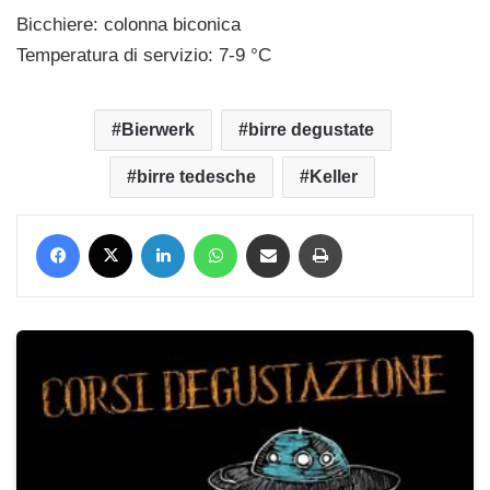
Bicchiere: colonna biconica
Temperatura di servizio: 7-9 °C
Bierwerk
birre degustate
birre tedesche
Keller
Facebook
X
LinkedIn
WhatsApp
Condividi via mail
Stampa