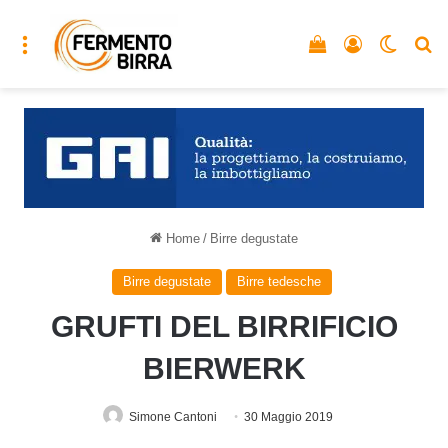
Menu
Vedi il carrello
Accedi
Cambia
C
Home
/
Birre degustate
Birre degustate
Birre tedesche
GRUFTI DEL BIRRIFICIO
BIERWERK
Simone Cantoni
30 Maggio 2019