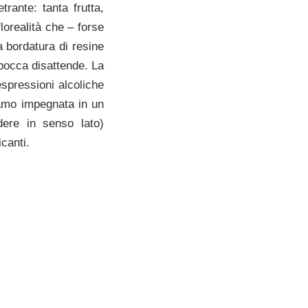
rante: tanta frutta,
orealità che – forse
 bordatura di resine
bocca disattende. La
espressioni alcoliche
iamo impegnata in un
ere in senso lato)
canti.