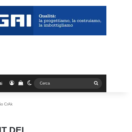
Accedi
Vedi il carrello
Cambia aspetto
Cerca
ti
cio CrAk
NT DEL