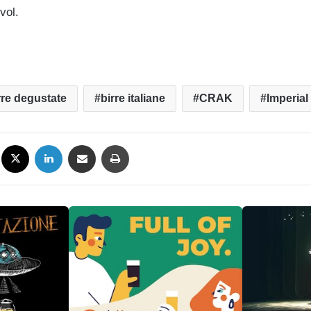
vol.
rre degustate
birre italiane
CRAK
Imperial
Facebook
X
LinkedIn
Condividi via mail
Stampa