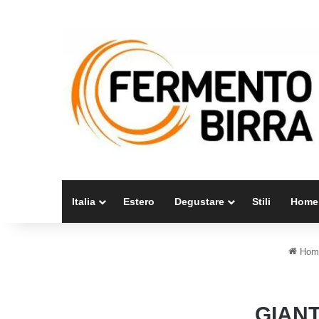
Italia
Estero
Degustare
Stili
Home
Hom
GIANT