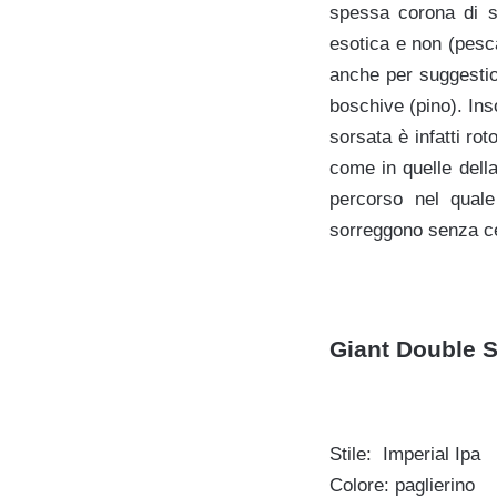
spessa corona di sc
esotica e non (pesc
anche per suggestio
boschive (pino). In
sorsata è infatti ro
come in quelle dell
percorso nel quale
sorreggono senza ced
Giant Double S
Stile: Imperial Ipa
Colore: paglierino