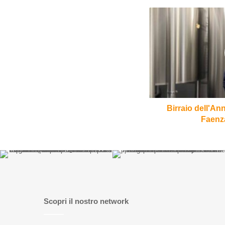
Birraio
dell'Anno
2020:
vince
Giovanni
Faenza
di
Ritual
Lab
Birraio dell'An
Faenza
Scopri il nostro network