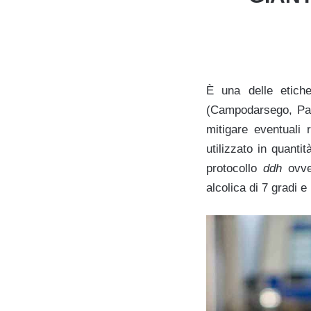
È una delle etich
(Campodarsego, Pado
mitigare eventuali 
utilizzato in quanti
protocollo
ddh
ovv
alcolica di 7 gradi 