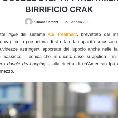
BIRRIFICIO CRAK
Simone Cantoni
27 Gennaio 2021
ette
figlie
del sistema
Api Treatment
, brevettato dal 
va) nella prospettiva di sfruttare la capacità smussante 
ruvidezze astringenti apportate dal luppolo anche nelle fas
tà massicce. Tecnica che, in questo caso, si applica – in t
ero
double dry-hopping
– alla ricetta di un’American Ipa d
e mezzo.