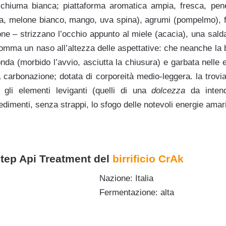
hiuma bianca; piattaforma aromatica ampia, fresca, penet
a, melone bianco, mango, uva spina), agrumi (pompelmo), fl
ne – strizzano l’occhio appunto al miele (acacia), una salda
somma un naso all’altezza delle aspettative: che neanche la 
tonda (morbido l’avvio, asciutta la chiusura) e garbata nelle 
a carbonazione; dotata di corporeità medio-leggera. la trov
 gli elementi leviganti (quelli di una
dolcezza
da intend
imenti, senza strappi, lo sfogo delle notevoli energie amari
tep Api Treatment del
birrificio CrAk
Nazione: Italia
Fermentazione: alta