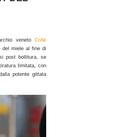
marchio veneto
CrAk
del miele al fine di
i post bollitura, se
iratura limitata, con
alla potente gittata