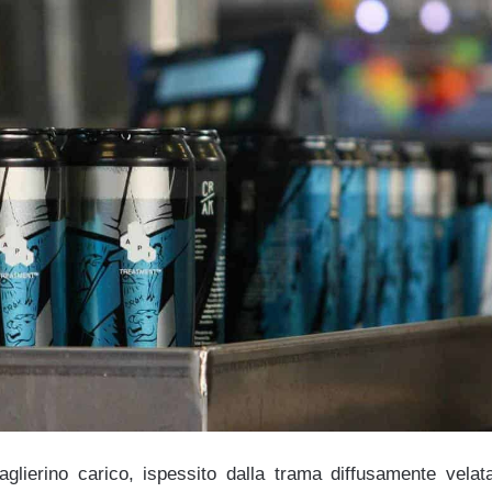
aglierino carico, ispessito dalla trama diffusamente vela