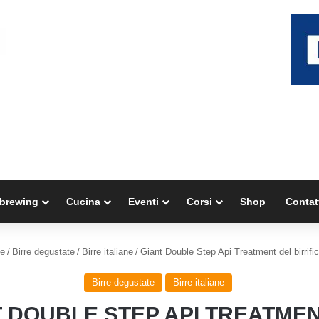
brewing
Cucina
Eventi
Corsi
Shop
Contat
e
/
Birre degustate
/
Birre italiane
/
Giant Double Step Api Treatment del birrifi
Birre degustate
Birre italiane
 DOUBLE STEP API TREATME