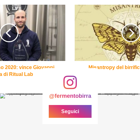
Misantropy
del
birrificio
La
Calavera
no 2020: vince Giovanni
Misantropy del birrifi
 di Ritual Lab
@fermentobirra
Seguici