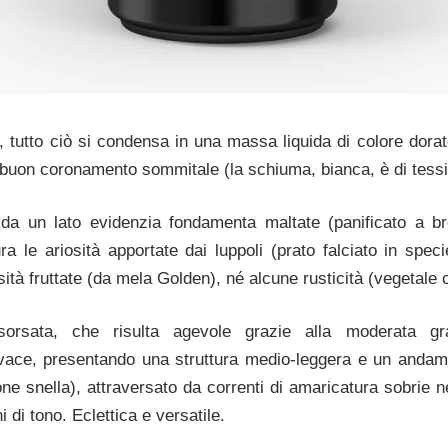
 tutto ciò si condensa in una massa liquida di colore dorato
i buon coronamento sommitale (la schiuma, bianca, è di tessit
e da un lato evidenzia fondamenta maltate (panificato a br
ura le ariosità apportate dai luppoli (prato falciato in spec
sità fruttate (da mela Golden), né alcune rusticità (vegetale c
orsata, che risulta agevole grazie alla moderata g
ivace, presentando una struttura medio-leggera e un andam
e snella), attraversato da correnti di amaricatura sobrie ne
 di tono. Eclettica e versatile.