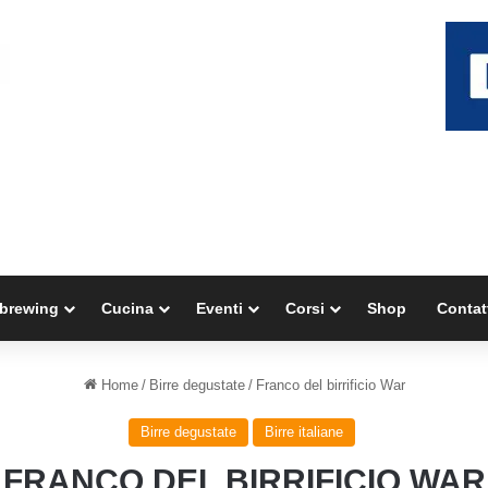
brewing
Cucina
Eventi
Corsi
Shop
Contat
Home
/
Birre degustate
/
Franco del birrificio War
Birre degustate
Birre italiane
FRANCO DEL BIRRIFICIO WAR