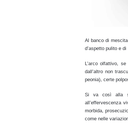
Al banco di mescita,
d’aspetto pulito e d
L’arco olfattivo, s
dall’altro non trasc
peonia), certe polpo
Si va così alla s
all’effervescenza v
morbida, prosecuzion
come nelle variazioni