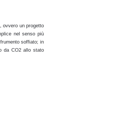
, ovvero un progetto
mplice nel senso più
frumento soffiato; in
tto da CO
2
allo stato