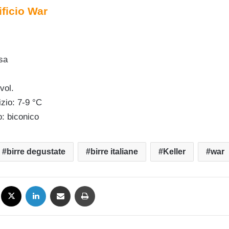
rificio War
sa
vol.
zio: 7-9 °C
o: biconico
birre degustate
birre italiane
Keller
war
Facebook
X
LinkedIn
Condividi via mail
Stampa