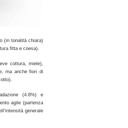
 (in tonalità chiara)
ura fitta e coesa).
eve cottura, miele),
ie, ma anche fiori di
otto).
radazione (4.8%) e
ento agile (partenza
ll’intensità generale