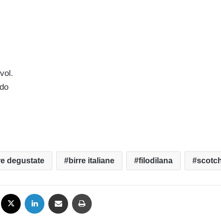
vol.
rdo
re degustate
birre italiane
filodilana
scotch
Facebook
X
LinkedIn
Condividi via mail
Stampa