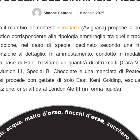
Simone Cantoni
8 Agosto 2025
ia il marchio piemontese
Filodilana
(Avigliana) propone la pr
stico corrispondente alla tipologia ammiraglia tra quelle trad
ione, nel caso di specie, declinato secondo una ric
enzione al dettaglio. In ammostamento, condotto in modali
a base di Pale, troviamo un quantità di altri malti (Cara Vi
unich III, Special B, Chocolate e una manciata di Peated
, si procede con gettate di solo East Kent Golding, esclu
ione, ci si affida al London Ale III (in forma liquida).