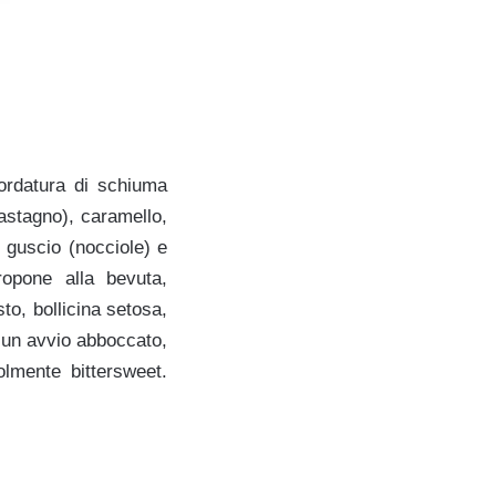
ordatura di schiuma
castagno), caramello,
n guscio (nocciole) e
ropone alla bevuta,
o, bollicina setosa,
 un avvio abboccato,
lmente bittersweet.