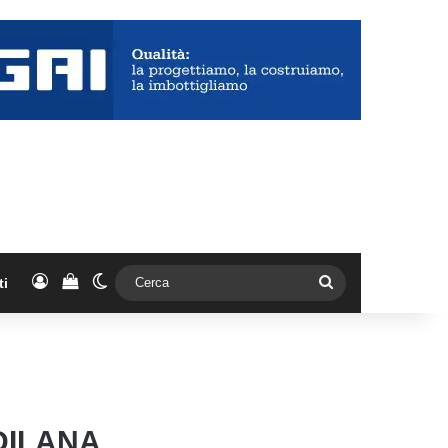
Accedi
Vedi il carrello
Cambia aspetto
Cerca
ti
ODILANA