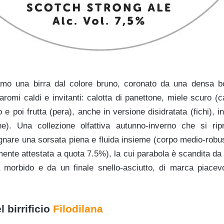
iamo una birra dal colore bruno, coronato da una densa b
aromi caldi e invitanti: calotta di panettone, miele scuro (
o e poi frutta (pera), anche in versione disidratata (fichi), i
gne). Una collezione olfattiva autunno-inverno che si rip
gnare una sorsata piena e fluida insieme (corpo medio-robust
ente attestata a quota 7.5%), la cui parabola è scandita da
 morbido e da un finale snello-asciutto, di marca piacevo
l birrificio
Filodilana