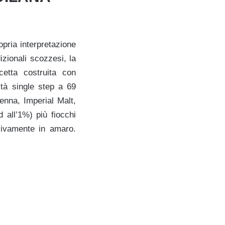
opria interpretazione
izionali scozzesi, la
etta costruita con
tà single step a 69
enna, Imperial Malt,
 all’1%) più fiocchi
sivamente in amaro.