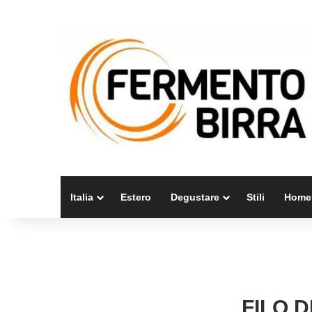
Italia
Estero
Degustare
Stili
Home
FILO D