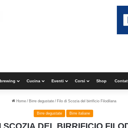
brewing
Cucina
Eventi
Corsi
Shop
Contat
Home
/
Birre degustate
/
Filo di Scozia del birrificio Filodilana
Birre degustate
Birre italiane
I SCOZIA DEL BIRRIFICIO FIL