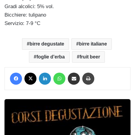
Gradi alcolici: 5% vol.
Bicchiere: tulipano
Servizio: 7-9 °C
birre degustate
birre italiane
foglie d'erba
fruit beer
Facebook
X
LinkedIn
WhatsApp
Condividi via mail
Stampa