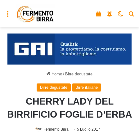
Menu
Vedi il carrello
Accedi
Cambia
C
Home
/
Birre degustate
Birre degustate
Birre italiane
CHERRY LADY DEL
BIRRIFICIO FOGLIE D’ERBA
Fermento Birra
5 Luglio 2017