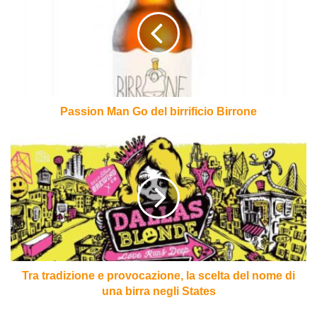
Go
del
birrificio
Birrone
Passion Man Go del birrificio Birrone
Tra
tradizione
e
provocazione,
la
scelta
del
nome
di
una
Tra tradizione e provocazione, la scelta del nome di
birra
una birra negli States
negli