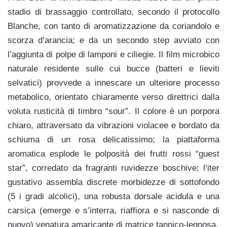
stadio di brassaggio controllato, secondo il protocollo
Blanche, con tanto di aromatizzazione da coriandolo e
scorza d’arancia; e da un secondo step avviato con
l’aggiunta di polpe di lamponi e ciliegie. Il film microbico
naturale residente sulle cui bucce (batteri e lieviti
selvatici) provvede a innescare un ulteriore processo
metabolico, orientato chiaramente verso direttrici dalla
voluta rusticità di timbro “sour”. Il colore è un porpora
chiaro, attraversato da vibrazioni violacee e bordato da
schiuma di un rosa delicatissimo; la piattaforma
aromatica esplode le polposità dei frutti rossi “guest
star”, corredato da fragranti ruvidezze boschive; l’iter
gustativo assembla discrete morbidezze di sottofondo
(5 i gradi alcolici), una robusta dorsale acidula e una
carsica (emerge e s’interra, riaffiora e si nasconde di
nuovo) venatura amaricante di matrice tannico-legnosa.