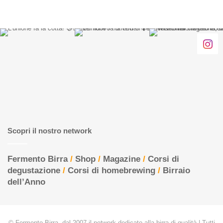
Scopri il nostro network
Fermento Birra
/
Shop
/
Magazine
/
Corsi di
degustazione
/
Corsi di homebrewing
/
Birraio
dell’Anno
© Fermento Birra, dal 2007 il network dedicato alla birra di qualità | Tutti