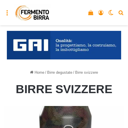
Menu
Vedi il carrello
Accedi
Cambia
C
Home
/
Birre degustate
/
Birre svizzere
BIRRE SVIZZERE
Tropical
Stout
del
birrificio