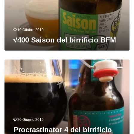
10 Ottobre 2019
√400 Saison del birrificio BFM
Procrastinator
4
del
birrificio
BFM
20 Giugno 2019
Procrastinator 4 del birrificio