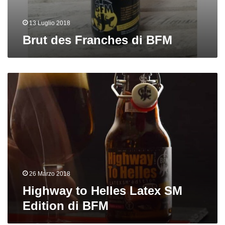
13 Luglio 2018
Brut des Franches di BFM
Highway
to
Helles
Latex
SM
Edition
di
BFM
26 Marzo 2018
Highway to Helles Latex SM
Edition di BFM