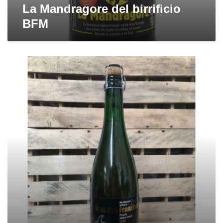
La Mandragore del birrificio
BFM
Brut
des
Franches
di
BFM