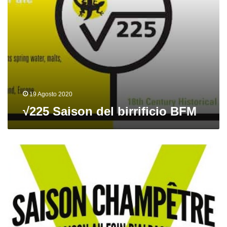
19 Agosto 2020
√225 Saison del birrificio BFM
Saison
Champêtre del
birrificio
BFM
e
La
Nebuleuse