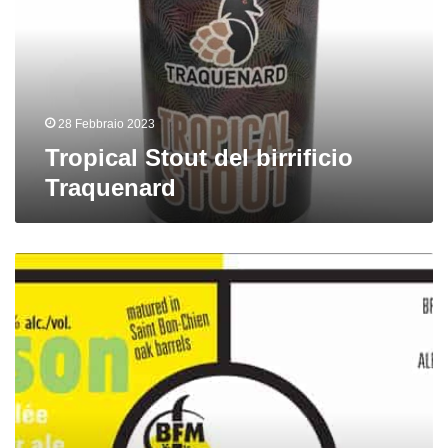
Traquenard
28 Febbraio 2023
Tropical Stout del birrificio
Traquenard
√225
Saison
del
birrificio
BFM