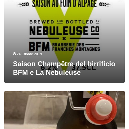
24 Ottobre 2019
Saison Champêtre del birrificio
BFM e La Nebuleuse
√400
Saison
del
birrificio
BFM