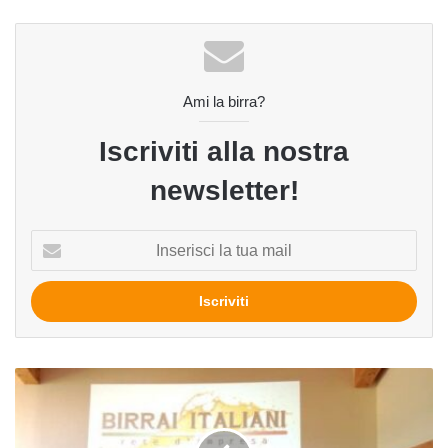
Ami la birra?
Iscriviti alla nostra
newsletter!
Inserisci
la
tua
mail
Nasce
Birrai
Italiani,
la