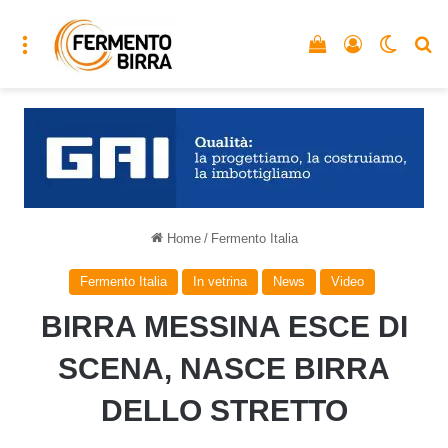
Menu
Vedi il carrello
Accedi
Cambia
C
Home
/
Fermento Italia
Fermento Italia
In vetrina
News
Video
BIRRA MESSINA ESCE DI
SCENA, NASCE BIRRA
DELLO STRETTO