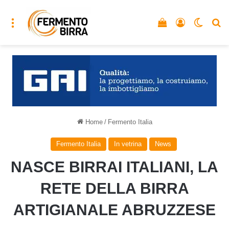
Menu
Vedi il carrello
Accedi
Cambia
C
Home
/
Fermento Italia
Fermento Italia
In vetrina
News
NASCE BIRRAI ITALIANI, LA
RETE DELLA BIRRA
ARTIGIANALE ABRUZZESE