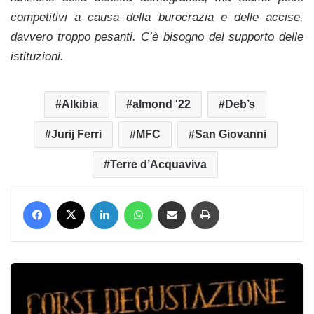
competitivi a causa della burocrazia e delle accise,
davvero troppo pesanti. C’è bisogno del supporto delle
istituzioni.
Alkibia
almond '22
Deb’s
Jurij Ferri
MFC
San Giovanni
Terre d’Acquaviva
Facebook
X
LinkedIn
WhatsApp
Condividi via mail
Stampa