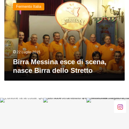
Messina
Fermento Italia
esce
di
scena,
nasce
Birra
dello
Stretto
22 Luglio 2015
Birra Messina esce di scena,
nasce Birra dello Stretto