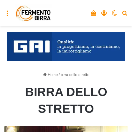
Menu
Vedi il carrello
Accedi
Cambia
C
Home
/
birra dello stretto
BIRRA DELLO
STRETTO
Birra