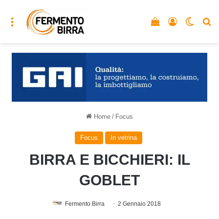
Menu
Vedi il carrello
Accedi
Cambia
C
Home
/
Focus
Focus
In vetrina
BIRRA E BICCHIERI: IL
GOBLET
Fermento Birra
2 Gennaio 2018