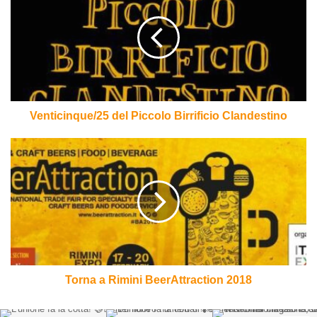
Piccolo
Birrificio
Clandestino
Venticinque/25 del Piccolo Birrificio Clandestino
Torna
a
Rimini
BeerAttraction
2018
Torna a Rimini BeerAttraction 2018