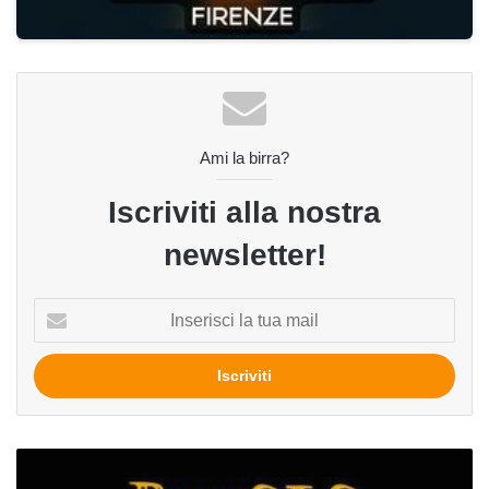
Ami la birra?
Iscriviti alla nostra
newsletter!
Inserisci
la
tua
mail
Venticinque/25
del