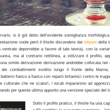
rrario, si è già detto dell’evidente somiglianza morfologic
rpretazione vuole però il thistle discendere dai
tulipani
della t
a ventrale deporrebbe a favore di tale teoria), con la vari
osa, ma al contrario rettilinea, a stilizzare il profilo, ap
 una simile derivazione derivazione andrebbe collocata nel 
dei combattimenti svoltisi lungo il fronte della Marna,
 battersi fianco a fianco con reparti britannici contro le trup
 culturale che ne scaturì, i locali impararono ad apprezzar
deando per queste ultima appunto una versione speciale del 
Sotto il profilo pratico, il thistle ha una c