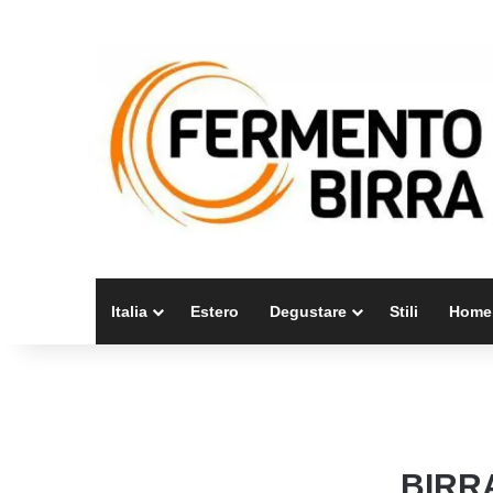
Italia
Estero
Degustare
Stili
Home
BIRR