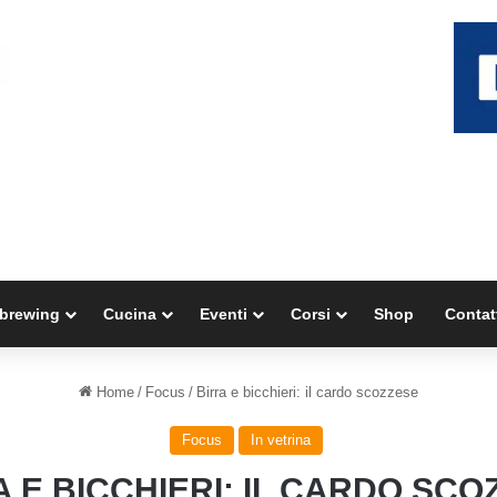
brewing
Cucina
Eventi
Corsi
Shop
Contat
Home
/
Focus
/
Birra e bicchieri: il cardo scozzese
Focus
In vetrina
A E BICCHIERI: IL CARDO SCO