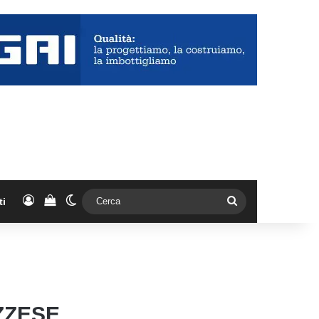
Accedi
Vedi il carrello
Cambia aspetto
Cerca
ti
ZZESE