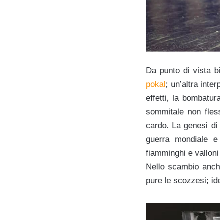
Da punto di vista bi
pokal
; un’altra inte
effetti, la bombatur
sommitale non flessu
cardo. La genesi di
guerra mondiale e 
fiamminghi e valloni
Nello scambio anche
pure le scozzesi; i