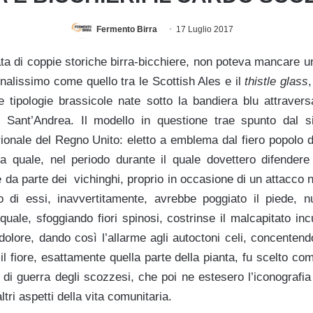
Fermento Birra
17 Luglio 2017
ata di coppie storiche birra-bicchiere, non poteva mancare u
nalissimo come quello tra le Scottish Ales e il
thistle glass
le tipologie brassicole nate sotto la bandiera blu attravers
 Sant’Andrea. Il modello in questione trae spunto dal s
ionale del Regno Unito: eletto a emblema dal fiero popolo dei
 quale, nel periodo durante il quale dovettero difendere i
ne da parte dei vichinghi, proprio in occasione di un attacco 
no di essi, inavvertitamente, avrebbe poggiato il piede, 
 quale, sfoggiando fiori spinosi, costrinse il malcapitato in
i dolore, dando così l’allarme agli autoctoni celi, concentend
il fiore, esattamente quella parte della pianta, fu scelto c
i di guerra degli scozzesi, che poi ne estesero l’iconografia
altri aspetti della vita comunitaria.