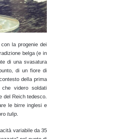
a con la progenie dei
radizione belga (e in
ante di una svasatura
punto, di un fiore di
contesto della prima
 che videro soldati
pe del Reich tedesco.
e le birre inglesi e
loro
tulip
.
apacità variabile da 35