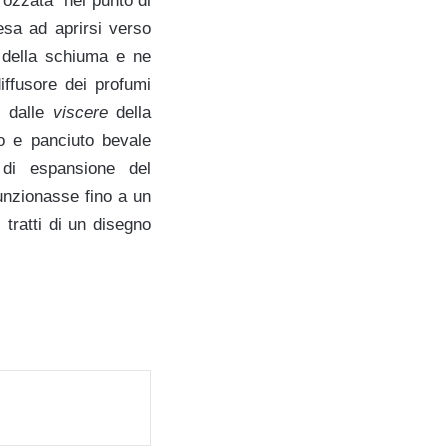
trozzata” nel punto di
esa ad aprirsi verso
e della schiuma e ne
iffusore dei profumi
ti dalle
viscere
della
io e panciuto bevale
di espansione del
unzionasse fino a un
tratti di un disegno