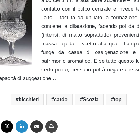
a 60 centilitri; la sua parte superiore – “s
contatto con il bulbo centrale e invece t
l’alto – facilita da un lato la formazion
contiene la dilatazione, facendo poi da d
(intensi: di malto soprattutto) provenien
massa liquida, rispetto alla quale l’amp
funge da cassa di ossigenazione e 
patrimonio aromatico. E se tutto questo f
certo punto, nessuno potrà negare che si 
capacità di suggestione…
bicchieri
cardo
Scozia
top
Facebook
X
LinkedIn
Condividi via mail
Stampa