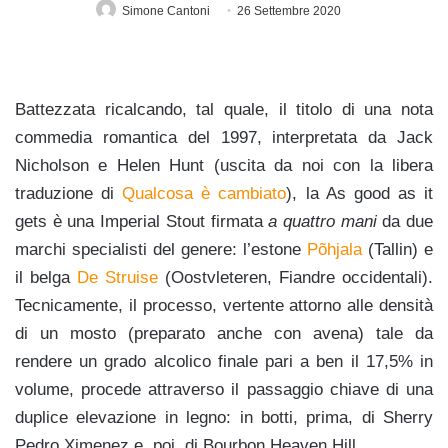
Simone Cantoni
26 Settembre 2020
Battezzata ricalcando, tal quale, il titolo di una nota
commedia romantica del 1997, interpretata da Jack
Nicholson e Helen Hunt (uscita da noi con la libera
traduzione di
Qualcosa è cambiato
), la As good as it
gets
è una Imperial Stout firmata
a quattro mani
da due
marchi specialisti del genere: l’estone
Põhjala
(Tallin) e
il belga
De Struise
(Oostvleteren, Fiandre occidentali).
Tecnicamente, il processo, vertente attorno alle densità
di un mosto (preparato anche con avena) tale da
rendere un grado alcolico finale pari a ben il 17,5% in
volume, procede attraverso il passaggio chiave di una
duplice elevazione in legno: in botti, prima, di Sherry
Pedro Ximenez e, poi, di Bourbon Heaven Hill.