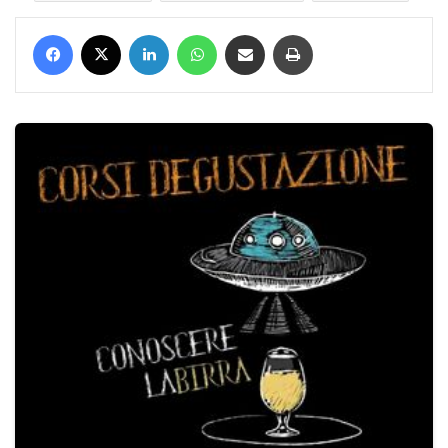
Facebook
X
LinkedIn
WhatsApp
Condividi via mail
Stampa