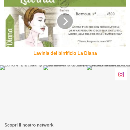
del
birrificio
La
Diana
Lavinia del birrificio La Diana
Scopri il nostro network