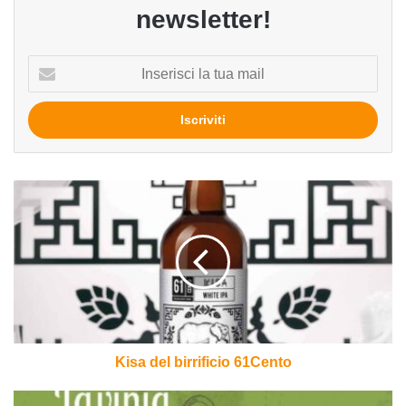
newsletter!
Inserisci
la
tua
mail
Kisa
del
birrificio
61Cento
Kisa del birrificio 61Cento
Lavinia