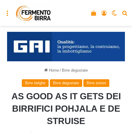
Menu
Vedi il carrello
Accedi
Cambia
C
Home
/
Birre degustate
Birre belghe
Birre degustate
Birre estoni
AS GOOD AS IT GETS DEI
BIRRIFICI POHJALA E DE
STRUISE