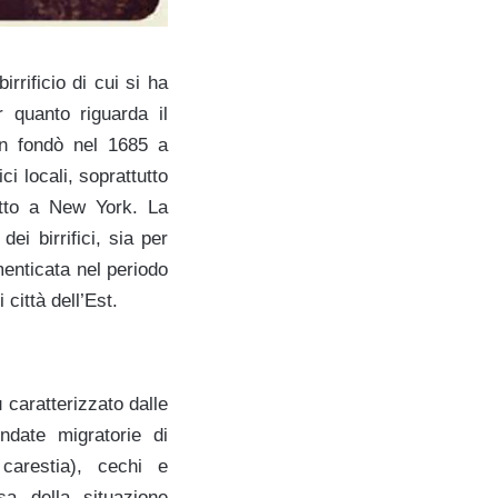
rificio di cui si ha
r quanto riguarda il
on fondò nel 1685 a
ci locali, soprattutto
tutto a New York. La
i birrifici, sia per
menticata nel periodo
 città dell’Est.
dd
 caratterizzato dalle
ndate migratorie di
 carestia), cechi e
a della situazione