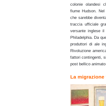
colonie olandesi c
fiume Hudson. Nel 
che sarebbe diventa
traccia ufficiale g
versante inglese i
Philadelphia. Da quel
produttori di ale i
Rivoluzione america
fattori contingenti,
post bellico animato 
La migrazione t