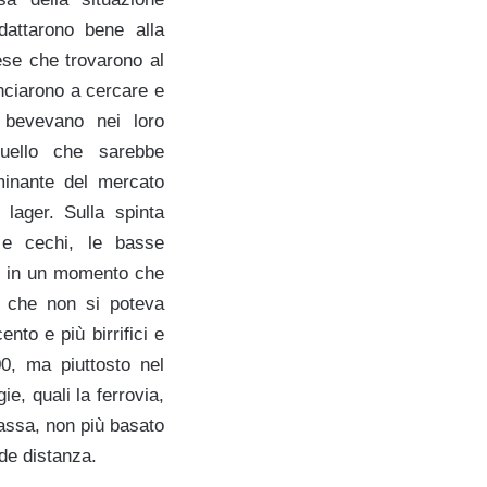
adattarono bene alla
ese che trovarono al
inciarono a cercare e
 bevevano nei loro
uello che sarebbe
minante del mercato
lager. Sulla spinta
 e cechi, le basse
0, in un momento che
o che non si poteva
nto e più birrifici e
00, ma piuttosto nel
ie, quali la ferrovia,
massa, non più basato
nde distanza.