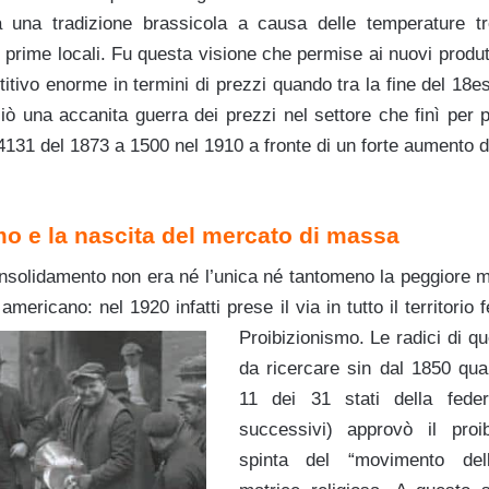
una tradizione brassicola a causa delle temperature tr
 prime locali. Fu questa visione che permise ai nuovi produtt
tivo enorme in termini di prezzi quando tra la fine del 18es
ò una accanita guerra dei prezzi nel settore che finì per p
da 4131 del 1873 a 1500 nel 1910 a fronte di un forte aumento 
smo e la nascita del mercato di massa
onsolidamento non era né l’unica né tantomeno la peggiore m
americano: nel 1920 infatti prese il via in tutto il territorio 
Proibizionismo. Le radici di 
da ricercare sin dal 1850 quan
11 dei 31 stati della fede
successivi) approvò il proi
spinta del “movimento del