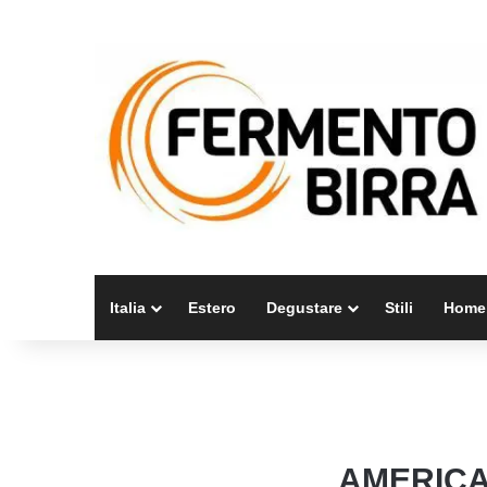
Italia
Estero
Degustare
Stili
Home
AMERICA