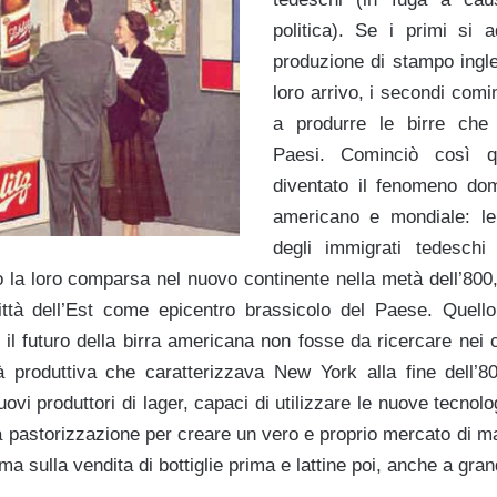
politica). Se i primi si 
produzione di stampo ingl
loro arrivo, i secondi com
a produrre le birre che
Paesi. Cominciò così q
diventato il fenomeno do
americano e mondiale: le 
degli immigrati tedeschi
o la loro comparsa nel nuovo continente nella metà dell’80
ittà dell’Est come epicentro brassicolo del Paese. Quell
l futuro della birra americana non fosse da ricercare nei ce
à produttiva che caratterizzava New York alla fine dell’8
vi produttori di lager, capaci di utilizzare le nuove tecnolog
la pastorizzazione per creare un vero e proprio mercato di 
a sulla vendita di bottiglie prima e lattine poi, anche a gra