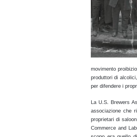
movimento proibizion
produttori di alcolic
per difendere i propr
La U.S. Brewers Ass
associazione che riu
proprietari di saloo
Commerce and Labor
scopo era quello di