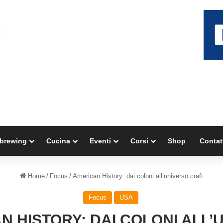
brewing
Cucina
Eventi
Corsi
Shop
Contat
Home
/
Focus
/
American History: dai coloni all’universo craft
Focus
USA
N HISTORY: DAI COLONI ALL’