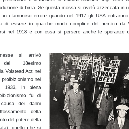
oduzione di birra. Se questa mossa si rivelò azzeccata in un
si un clamoroso errore quando nel 1917 gli USA entrarono 
a di essere in qualche modo complice del nemico da 
iersi nel 1918 e con essa si persero anche le speranze di
messe si arrivò
ne del 18esimo
a Volstead Act nel
l proibizionismo nel
l 1933, in piena
oibizionismo fu di
 causa dei danni
ffossamento della
nto del potere della
ata), quello che si