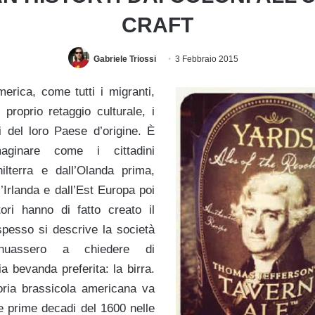
CRAFT
Gabriele Triossi
3 Febbraio 2015
America, come tutti i migranti,
 proprio retaggio culturale, i
i del loro Paese d’origine. È
maginare come i cittadini
ghilterra e dall’Olanda prima,
’Irlanda e dall’Est Europa poi
tori hanno di fatto creato il
spesso si descrive la società
tinuassero a chiedere di
a bevanda preferita: la birra.
oria brassicola americana va
le prime decadi del 1600 nelle