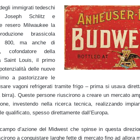
degli immigrati tedeschi
, Joseph Schlitz e
he resero Milwaukee la
roduzione brassicola
ne 800, ma anche di
, cofondatore della
 Saint Louis, il primo
 potenzialità delle nuove
primo a pastorizzare le
usare vagoni refrigerati tramite frigo – prima si usava diret
la birra). Queste persone riuscirono a creare un mercato amp
one, investendo nella ricerca tecnica, realizzando impian
 qualificato, spesso direttamente dall’Europa.
o campo d’azione del Midwest che spinse in questa direzi
scirono a conquistare larghe fette di mercato fino ad allora 