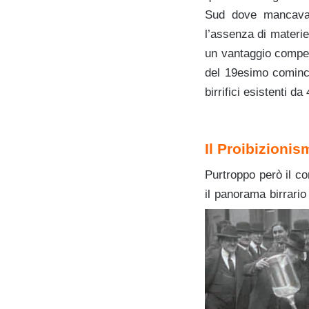
Sud dove mancava 
l’assenza di materie
un vantaggio competi
del 19esimo cominci
birrifici esistenti 
dd
Il Proibizioni
Purtroppo però il c
il panorama birrario 