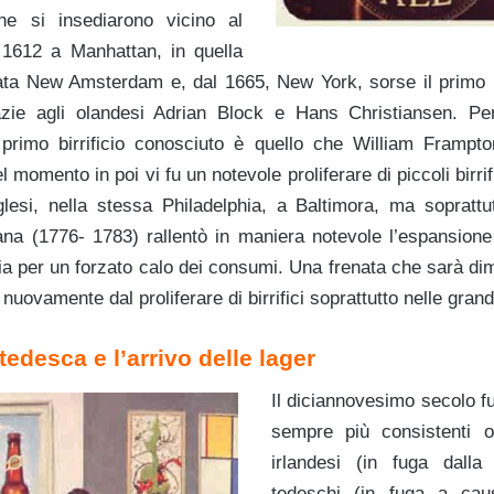
he si insediarono vicino al
1612 a Manhattan, in quella
ta New Amsterdam e, dal 1665, New York, sorse il primo bir
razie agli olandesi Adrian Block e Hans Christiansen. Pe
l primo birrificio conosciuto è quello che William Frampt
 momento in poi vi fu un notevole proliferare di piccoli birrifi
nglesi, nella stessa Philadelphia, a Baltimora, ma soprat
na (1776- 1783) rallentò in maniera notevole l’espansione de
 sia per un forzato calo dei consumi. Una frenata che sarà di
nuovamente dal proliferare di birrifici soprattutto nelle grandi
edesca e l’arrivo delle lager
Il diciannovesimo secolo fu
sempre più consistenti o
irlandesi (in fuga dalla
tedeschi (in fuga a caus