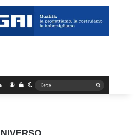
Accedi
Vedi il carrello
Cambia aspetto
Cerca
ti
UNIVERSO