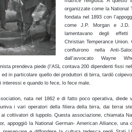
matrice religiosa. A questo 
organizzate come la National
fondata nel 1893 con l’appogg
come J.P. Morgan e J.D. 
lamentavano degli effett
Christian Temperance Union. 
confluirono nella Anti-Sa
dall’avvocato Wayne Wh
ista prendeva piede (l’ASL contava 200 dipendenti fissi nel 
i, ed in particolare quello dei produttori di birra, tardò colpe
i interessi e quando lo fece, lo fece male.
ociation, nata nel 1862 e di fatto poco operativa, diede 
niva i vari operatori della filiera della birra, dai birrai ste
n ai coltivatori di luppolo. Questa associazione, chiamata Na
, appoggiò la National German- American Alliance, una or
 preservare e diffondere la cultura tedesca negli Stati Uni