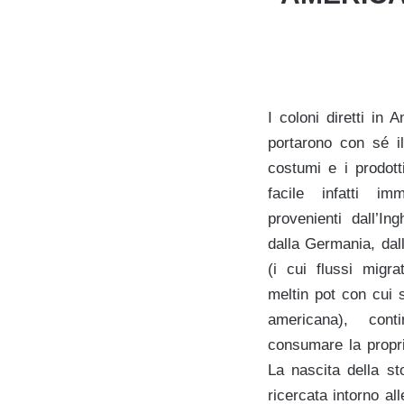
I coloni diretti in 
portarono con sé il
costumi e i prodott
facile infatti im
provenienti dall’In
dalla Germania, dall
(i cui flussi migra
meltin pot con cui 
americana), con
consumare la propri
La nascita della st
ricercata intorno al