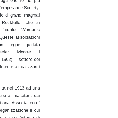
seguirono forme più
 Temperance Society,
io di grandi magnati
Rockfeller che si
i fluente Woman’s
Queste associazioni
loon Legue guidata
eeler. Mentre il
1902), il settore dei
volmente a coalizzarsi
vita nel 1913 ad una
ssi ai maltatori, dai
tional Association of
ganizzazione il cui
ti, con l’intento di