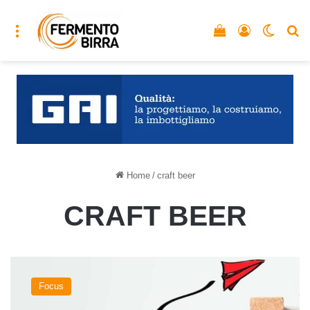
Menu
Vedi il carrello
Accedi
Cambia
C
Home
/
craft beer
CRAFT BEER
La
crescita
Focus
del
numero