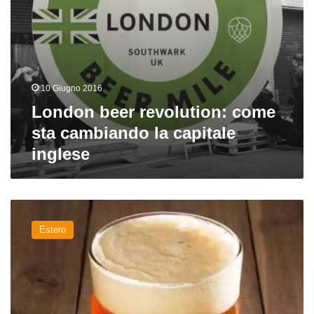
10 Giugno 2016
London beer revolution: come
sta cambiando la capitale
inglese
Birra
artigianale:
Estero
gli
Usa
spopolano
anche
in
Gran