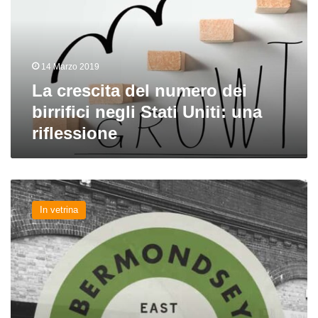
dei
birrifici
negli
Stati
14 Marzo 2019
Uniti:
una
La crescita del numero dei
riflessione
birrifici negli Stati Uniti: una
riflessione
London
beer
In vetrina
revolution:
come
sta
cambiando
la
capitale
inglese