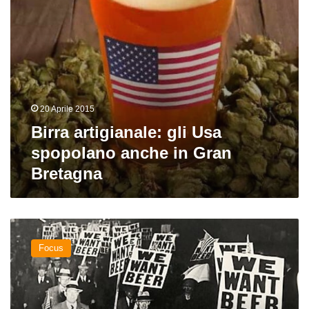
Bretagna
20 Aprile 2015
Birra artigianale: gli Usa
spopolano anche in Gran
Bretagna
American
History:
Focus
dai
coloni
all’universo
craft