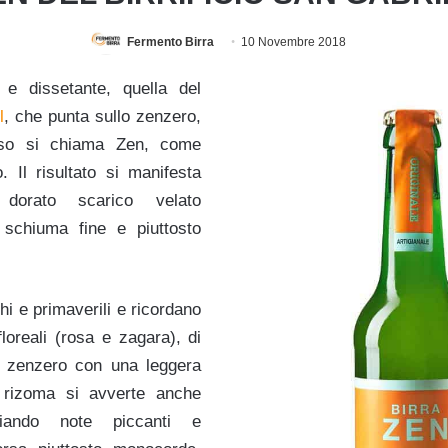
Fermento Birra
10 Novembre 2018
 e dissetante, quella del
l
, che punta sullo zenzero,
aso si chiama Zen, come
. Il risultato si manifesta
orato scarico velato
schiuma fine e piuttosto
hi e primaverili e ricordano
floreali (rosa e zagara), di
i zenzero con una leggera
 rizoma si avverte anche
sciando note piccanti e