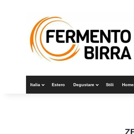
Italia
Estero
Degustare
Stili
Home
Z