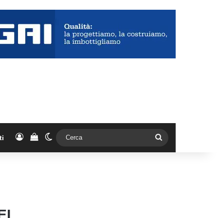
Accedi
Vedi il carrello
Cambia aspetto
Cerca
ti
EL