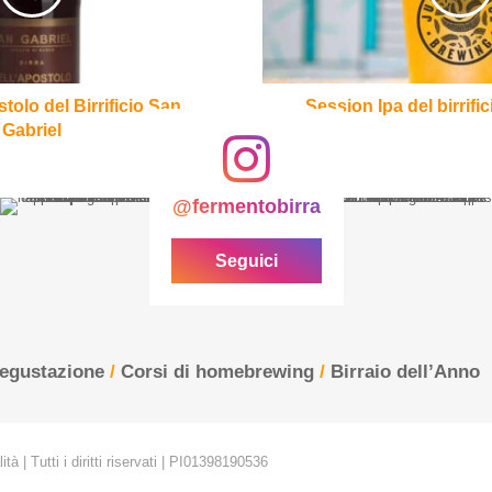
Juice
stolo del Birrificio San
Session Ipa del birrifi
Gabriel
@fermentobirra
Seguici
degustazione
/
Corsi di homebrewing
/
Birraio dell’Anno
tà | Tutti i diritti riservati | PI01398190536