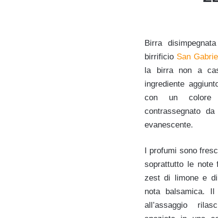
Birra disimpegnata
birrificio
San Gabrie
la birra non a c
ingrediente aggiunto
con un colore d
contrassegnato da 
evanescente.
I profumi sono fresc
soprattutto le note 
zest di limone e d
nota balsamica. Il
all’assaggio rila