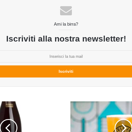
Ami la birra?
Iscriviti alla nostra newsletter!
Session
Ipa
del
birrificio
Jungle