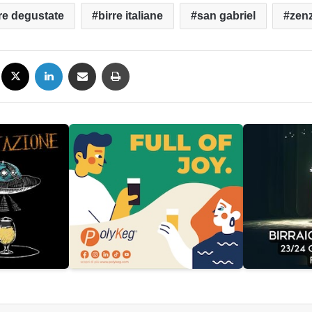
re degustate
birre italiane
san gabriel
zen
Facebook
X
LinkedIn
Condividi via mail
Stampa