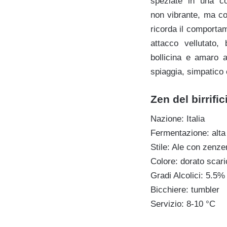
speziate in una co
non vibrante, ma c
ricorda il comporta
attacco vellutato, 
bollicina e amaro a
spiaggia, simpatico 
Zen del birrifi
Nazione: Italia
Fermentazione: alta
Stile: Ale con zenze
Colore: dorato scari
Gradi Alcolici: 5.5% 
Bicchiere: tumbler
Servizio: 8-10 °
C