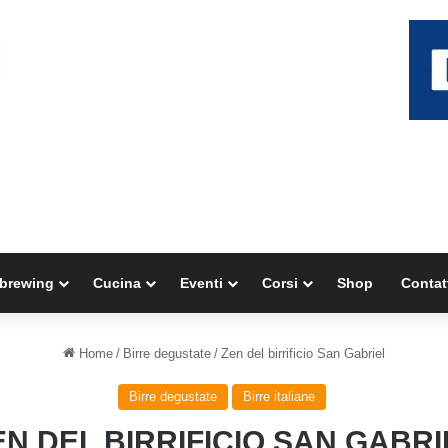
brewing
Cucina
Eventi
Corsi
Shop
Contat
Home
/
Birre degustate
/
Zen del birrificio San Gabriel
Birre degustate
Birre italiane
EN DEL BIRRIFICIO SAN GABRI