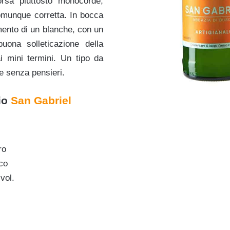
rsa piuttosto monocorde,
omunque corretta. In bocca
mento di un blanche, con un
buona solleticazione della
i mini termini. Un tipo da
e senza pensieri.
cio
San Gabriel
ro
co
vol.