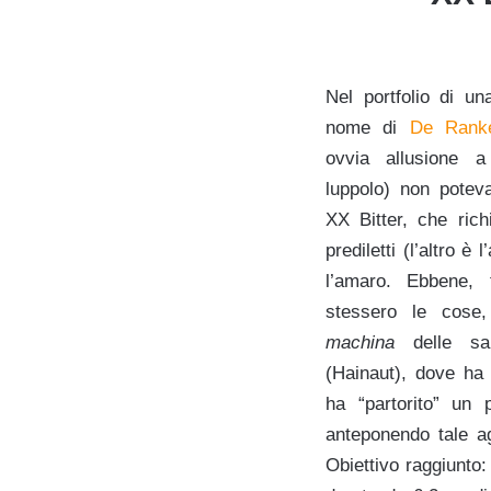
Nel portfolio di u
nome di
De Rank
ovvia allusione a
luppolo) non potev
XX Bitter, che ric
prediletti (l’altro è
l’amaro. Ebbene, 
stessero le cose
machina
delle sal
(Hainaut), dove ha 
ha “partorito” un 
anteponendo tale ag
Obiettivo raggiunto: