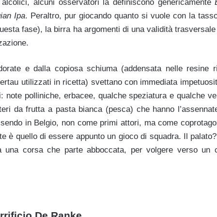
 alcolici, alcuni osservatori la definiscono genericamente
ian Ipa
. Peraltro, pur giocando quanto si vuole con la tass
questa fase), la birra ha argomenti di una validità trasversale
zazione.
 dorate e dalla copiosa schiuma (addensata nelle resine ri
rtau utilizzati in ricetta) svettano con immediata impetuosit
ri: note polliniche, erbacee, qualche speziatura e qualche ven
ri da frutta a pasta bianca (pesca) che hanno l’assennat
ssendo in Belgio, non come primi attori, ma come coprotagoni
e è quello di essere appunto un gioco di squadra. Il palato
o a una corsa che parte abboccata, per volgere verso un c
irrificio De Ranke