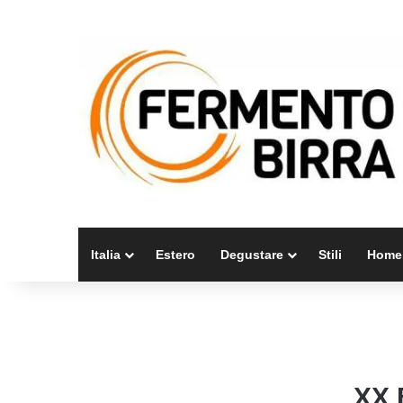
Italia
Estero
Degustare
Stili
Home
XX 