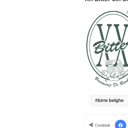
birre belghe
Condividi