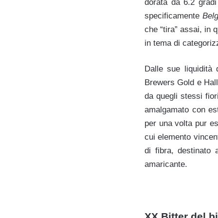
dorata da 6.2 gradi
specificamente
Belg
che “tira” assai, in 
in tema di categoriz
Dalle sue liquidità
Brewers Gold e Halle
da quegli stessi fio
amalgamato con este
per una volta pur e
cui elemento vincent
di fibra, destinat
amaricante.
XX Bitter del b