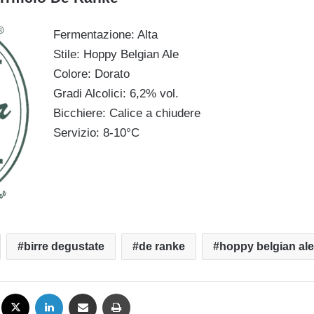
Fermentazione: Alta
Stile: Hoppy Belgian Ale
Colore: Dorato
Gradi Alcolici: 6,2% vol.
Bicchiere: Calice a chiudere
Servizio: 8-10°C
birre degustate
de ranke
hoppy belgian ale
Facebook
X
LinkedIn
Condividi via mail
Stampa