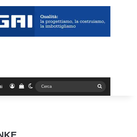
Accedi
Vedi il carrello
Cambia aspetto
Cerca
ti
ANKE