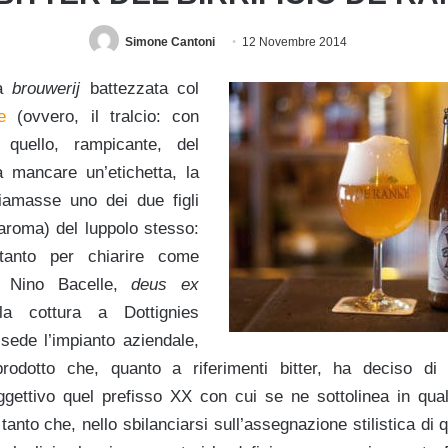
Simone Cantoni
12 Novembre 2014
na
brouwerij
battezzata col
e
(ovvero, il tralcio: con
 quello, rampicante, del
a mancare un’etichetta, la
hiamasse uno dei due figli
 l’aroma) del luppolo stesso:
tanto per chiarire come
, Nino Bacelle,
deus ex
a cottura a Dottignies
sede l’impianto aziendale,
prodotto che, quanto a riferimenti bitter, ha deciso di 
gettivo quel prefisso XX con cui se ne sottolinea in qua
 tanto che, nello sbilanciarsi sull’assegnazione stilistica di