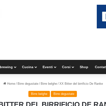
brewing
Cucina
Eventi
Corsi
Shop
Contat
Home
/
Birre degustate
/
Birre belghe
/
XX Bitter del birrificio De Ranke
Birre belghe
Birre degustate
BITTER DEL BIRRIFICIO DE R