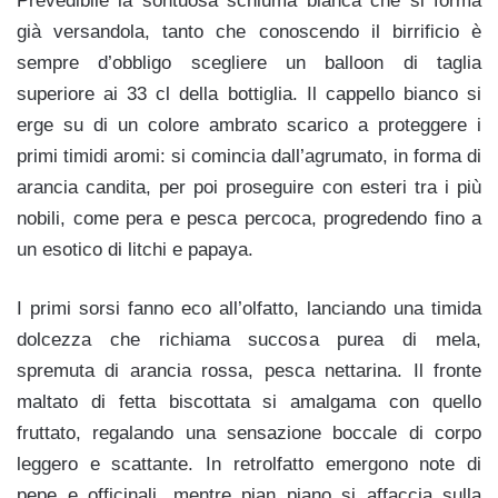
Prevedibile la sontuosa schiuma bianca che si forma
già versandola, tanto che conoscendo il birrificio è
sempre d’obbligo scegliere un balloon di taglia
superiore ai 33 cl della bottiglia. Il cappello bianco si
erge su di un colore ambrato scarico a proteggere i
primi timidi aromi: si comincia dall’agrumato, in forma di
arancia candita, per poi proseguire con esteri tra i più
nobili, come pera e pesca percoca, progredendo fino a
un esotico di litchi e papaya.
I primi sorsi fanno eco all’olfatto, lanciando una timida
dolcezza che richiama succosa purea di mela,
spremuta di arancia rossa, pesca nettarina. Il fronte
maltato di fetta biscottata si amalgama con quello
fruttato, regalando una sensazione boccale di corpo
leggero e scattante. In retrolfatto emergono note di
pepe e officinali, mentre pian piano si affaccia sulla