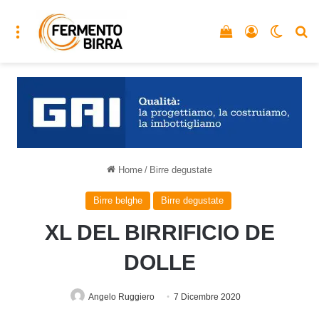
Menu
Vedi il carrello
Accedi
Cambia
C
Home
/
Birre degustate
Birre belghe
Birre degustate
XL DEL BIRRIFICIO DE
DOLLE
Angelo Ruggiero
7 Dicembre 2020