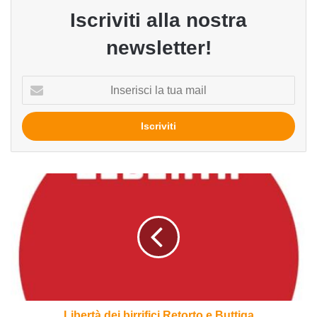
Iscriviti alla nostra
newsletter!
Inserisci
la
tua
mail
Libertà
dei
birrifici
Retorto
e
Buttiga
Libertà dei birrifici Retorto e Buttiga