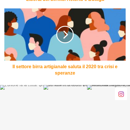
Il
settore
birra
artigianale
saluta
il
2020
tra
crisi
e
Il settore birra artigianale saluta il 2020 tra crisi e
speranze
speranze