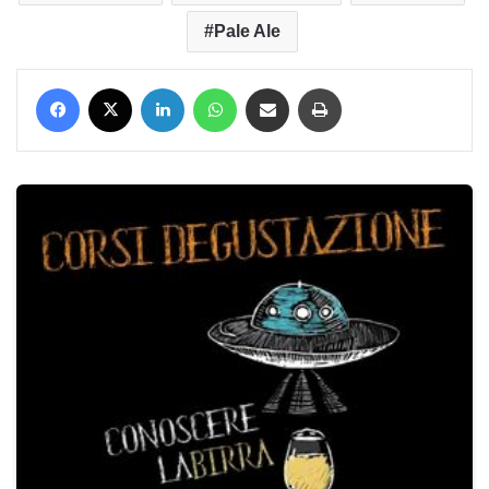
Pale Ale
Facebook
X
LinkedIn
WhatsApp
Condividi via mail
Stampa