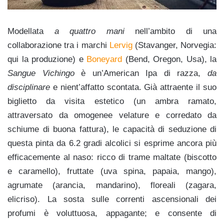
Modellata
a quattro mani
nell’ambito di una
collaborazione tra i marchi
Lervig
(Stavanger, Norvegia:
qui la produzione) e
Boneyard
(Bend, Oregon, Usa), la
Sangue Vichingo
è un’American Ipa di razza,
da
disciplinare
e nient’affatto scontata. Già attraente il suo
biglietto da visita estetico (un ambra ramato,
attraversato da omogenee velature e corredato da
schiume di buona fattura), le capacità di seduzione di
questa pinta da 6.2 gradi alcolici si esprime ancora più
efficacemente al naso: ricco di trame maltate (biscotto
e caramello), fruttate (uva spina, papaia, mango),
agrumate (arancia, mandarino), floreali (zagara,
elicriso). La sosta sulle correnti ascensionali dei
profumi è voluttuosa, appagante; e consente di