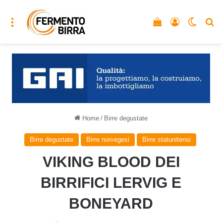
Menu
Vedi il carrello
Accedi
Cambia
C
Home
/
Birre degustate
Birre degustate
Birre norvegesi
Birre statunitensi
VIKING BLOOD DEI
BIRRIFICI LERVIG E
BONEYARD