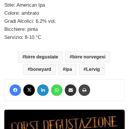
Stile: American Ipa
Colore: ambrato
Gradi Alcolici: 6.2% vol.
Bicchiere: pinta
Servizio: 8-10 °C
birre degustate
birre norvegesi
boneyard
ipa
Lervig
Facebook
X
LinkedIn
WhatsApp
Condividi via mail
Stampa