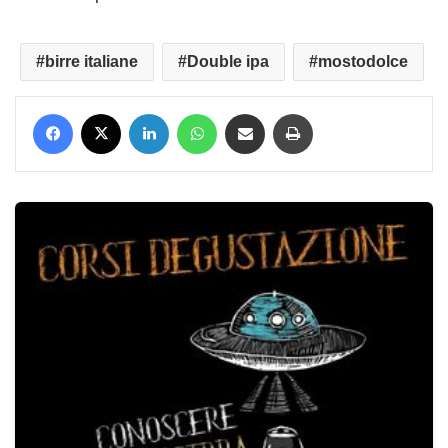
birre italiane
Double ipa
mostodolce
Facebook
X
LinkedIn
WhatsApp
Condividi via mail
Stampa