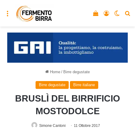
Menu
Vedi il carrello
Accedi
Cambia
C
Home
/
Birre degustate
Birre degustate
Birre italiane
BRUSLÌ DEL BIRRIFICIO
MOSTODOLCE
Simone Cantoni
11 Ottobre 2017