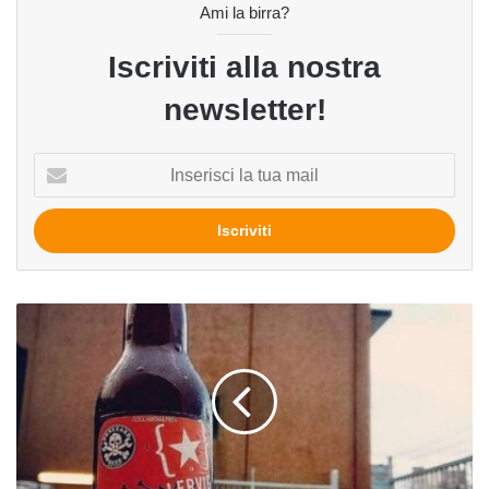
Ami la birra?
Iscriviti alla nostra
newsletter!
Inserisci
la
tua
mail
Viking
Blood
dei
birrifici
Lervig
e
Boneyard