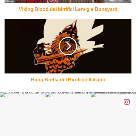
Viking Blood dei birrifici Lervig e Boneyard
Bang
Bretta
del
Birrificio
Italiano
Bang Bretta del Birrificio Italiano