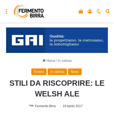
Menu
Vedi il carrello
Accedi
Cambia
C
Home
/
In vetrina
Estero
In vetrina
News
STILI DA RISCOPRIRE: LE
WELSH ALE
Fermento Birra
19 Aprile 2017