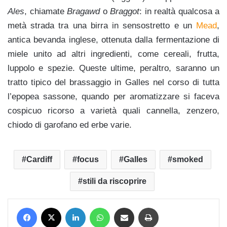
Ales
, chiamate
Bragawd
o
Braggot
: in realtà qualcosa a
metà strada tra una birra in sensostretto e un
Mead
,
antica bevanda inglese, ottenuta dalla fermentazione di
miele unito ad altri ingredienti, come cereali, frutta,
luppolo e spezie. Queste ultime, peraltro, saranno un
tratto tipico del brassaggio in Galles nel corso di tutta
l’epopea sassone, quando per aromatizzare si faceva
cospicuo ricorso a varietà quali cannella, zenzero,
chiodo di garofano ed erbe varie.
Cardiff
focus
Galles
smoked
stili da riscoprire
Facebook
X
LinkedIn
WhatsApp
Condividi via mail
Stampa